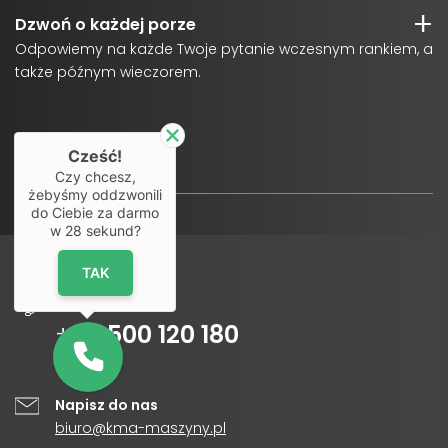
Dzwoń o każdej porze
Odpowiemy na każde Twoje pytanie wczesnym rankiem, a
także późnym wieczorem.
Cześć!
Czy chcesz,
żebyśmy oddzwonili
do Ciebie za darmo
w
28
sekund?
TAK
Infolinia
+48
500 120 180
Napisz do nas
biuro@kma-maszyny.pl