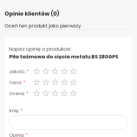
Opinie klientów (0)
Oceń ten produkt jako pierwszy
Napisz opinię o produkcie:
Piła taśmowa do cięcia metalu BS 280GPS
1 gwiazdka
2 gwiazdki
3 gwiazdki
4 gwiazdki
5 gwiazdki
Jakość:
1 gwiazdka
2 gwiazdki
3 gwiazdki
4 gwiazdki
5 gwiazdki
Cena:
1 gwiazdka
2 gwiazdki
3 gwiazdki
4 gwiazdki
5 gwiazdki
Ocena:
Imię:
Opinia: