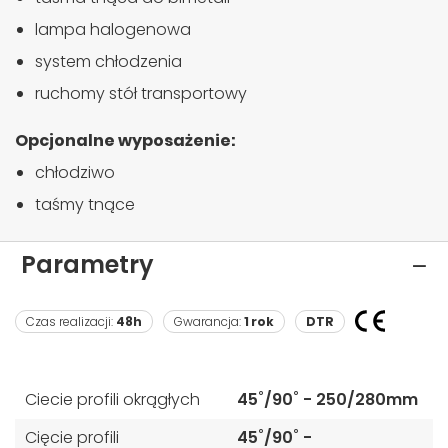
lampa halogenowa
system chłodzenia
ruchomy stół transportowy
Opcjonalne wyposażenie:
chłodziwo
taśmy tnące
Parametry
Czas realizacji:
48h
Gwarancja:
1 rok
DTR
Ciecie profili okrągłych
45˚/90˚ - 250/280mm
Cięcie profili
45˚/90˚ -