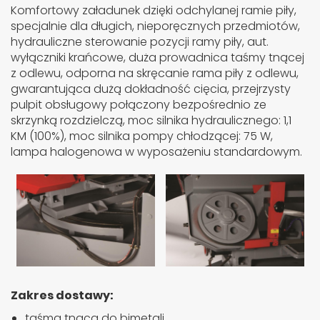
Komfortowy załadunek dzięki odchylanej ramie piły,
specjalnie dla długich, nieporęcznych przedmiotów,
hydrauliczne sterowanie pozycji ramy piły, aut.
wyłączniki krańcowe, duża prowadnica taśmy tnącej
z odlewu, odporna na skręcanie rama piły z odlewu,
gwarantująca dużą dokładność cięcia, przejrzysty
pulpit obsługowy połączony bezpośrednio ze
skrzynką rozdzielczą, moc silnika hydraulicznego: 1,1
KM (100%), moc silnika pompy chłodzącej: 75 W,
lampa halogenowa w wyposażeniu standardowym.
Zakres dostawy:
taśma tnąca do bimetali