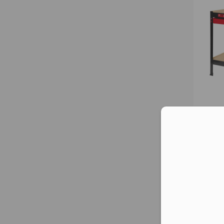
Moż
nar