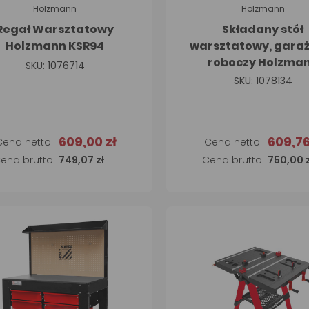
Holzmann
Holzmann
Regał Warsztatowy
Składany stół
Holzmann KSR94
warsztatowy, gara
roboczy Holzma
SKU: 1076714
WB120FOLD
SKU: 1078134
609,00 zł
609,76
Dodaj do koszyka
749,07 zł
750,00 z