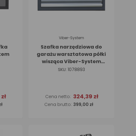
Viber-System
fka
Szafka narzędziowa do
stem
garażu warsztatowa półki
wisząca Viber-System
1326
SKU: 1078893
 zł
324,39 zł
a
Dodaj do koszyka
zł
399,00 zł