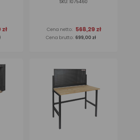
SKU: 1075460
 zł
568,29 zł
a
Dodaj do koszyka
ł
699,00 zł