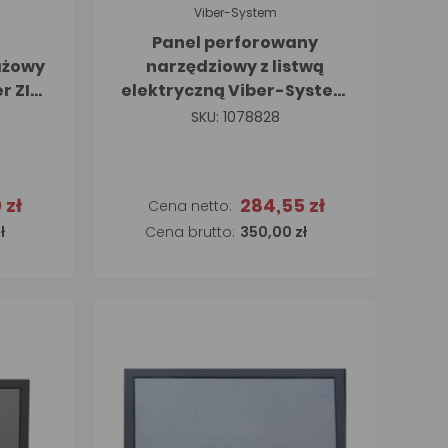
Viber-System
Panel perforowany
ażowy
narzędziowy z listwą
r ZI-
elektryczną Viber-System
1324elec.
SKU: 1078828
 zł
284,55 zł
Dodaj do koszyka
ł
350,00 zł