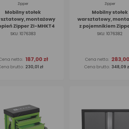
Zipper
Zipper
Mobilny stołek
Mobilny stołek
sztatowy, montażowy
warsztatowy, mont
topień Zipper ZI-MHKT4
z pojemnikiem Zippe
MHKW5
SKU: 1076383
SKU: 1076382
187,00 zł
283,00
Dodaj do koszyka
230,01 zł
348,09 z