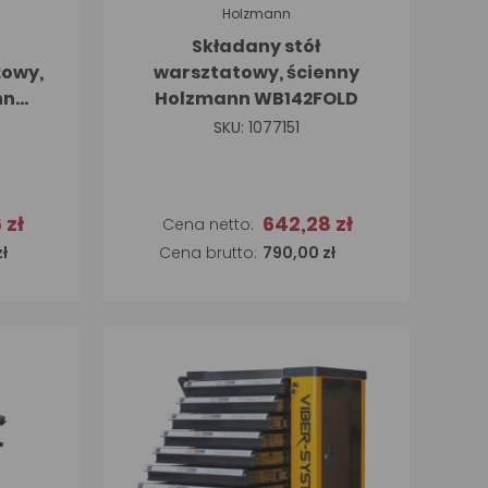
Holzmann
Składany stół
żowy,
warsztatowy, ścienny
nn
Holzmann WB142FOLD
SKU: 1077151
 zł
642,28 zł
Dodaj do koszyka
ł
790,00 zł