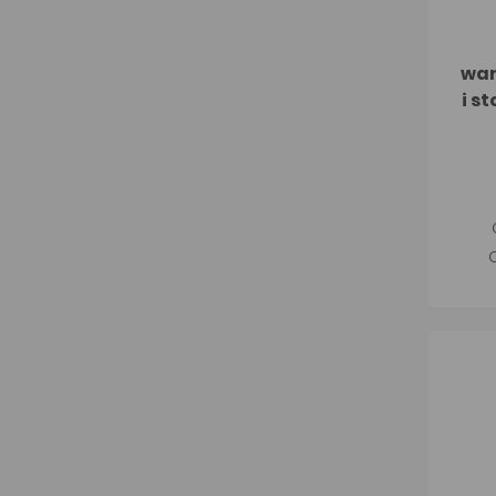
war
i s