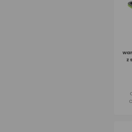
war
z 