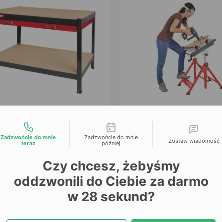
Holzmann
Holzmann
liwości kontaktu
Stół roboczy,
Stół roboczy, warsz
Zadzwońcie do mnie
Zadzwońcie do mnie
Zostaw wiadomość
warsztatowy,
Holzmann WST2
teraz
później
zędziowy z szufladami
SKU: 1066928
Czy chcesz, żebyśmy
Holzmann WT40
SKU: 1078422
oddzwonili do Ciebie za darmo
w
28
sekund?
365,85 zł
405,69