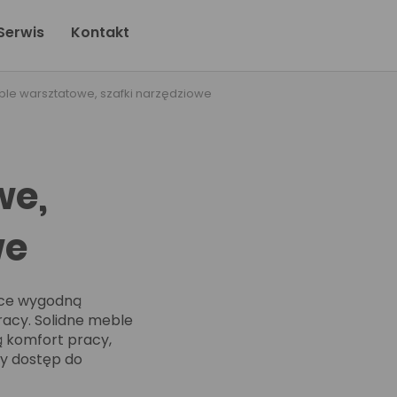
Serwis
Kontakt
le warsztatowe, szafki narzędziowe
we,
we
ące wygodną
racy. Solidne meble
ą komfort pracy,
y dostęp do