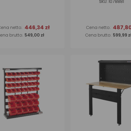
SKU: 1078881
446,34 zł
487,80
Dodaj do koszyka
Dodaj do koszyk
549,00 zł
599,99 z