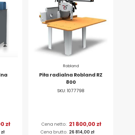
Robland
lna
Piła radialna Robland RZ
800
SKU: 1077798
0 zł
21 800,00 zł
Dodaj do koszyka
 zł
26 814,00 zł