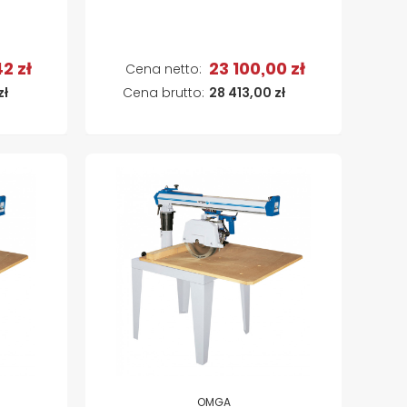
2 zł
23 100,00 zł
a
Dodaj do koszyka
zł
28 413,00 zł
OMGA