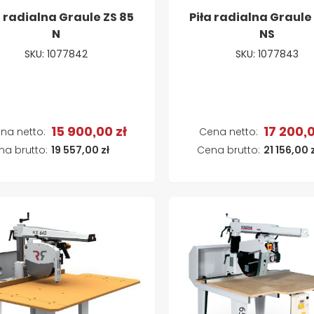
a radialna Graule ZS 85
Piła radialna Graule
N
NS
SKU: 1077842
SKU: 1077843
15 900,00 zł
17 200,0
Dodaj do koszyka
Dodaj do koszyk
19 557,00 zł
21 156,00 