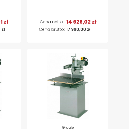
1 zł
14 626,02 zł
a
Dodaj do koszyka
 zł
17 990,00 zł
Graule