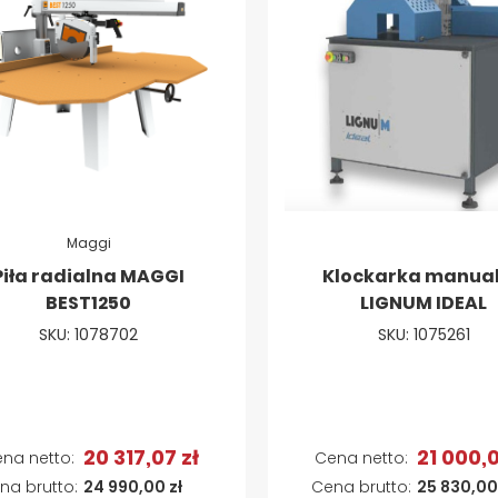
Maggi
Piła radialna MAGGI
Klockarka manua
BEST1250
LIGNUM IDEAL
SKU: 1078702
SKU: 1075261
20 317,07 zł
21 000,0
Dodaj do koszyka
24 990,00 zł
25 830,00