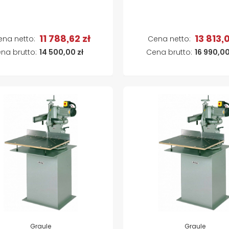
11 788,62 zł
13 813,0
Dodaj do koszyka
Dodaj do koszyk
14 500,00 zł
16 990,00
Graule
Graule