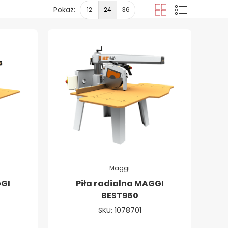
Pokaż:
12
24
36
Siatka
Lista
Maggi
GGI
Piła radialna MAGGI
BEST960
SKU: 1078701