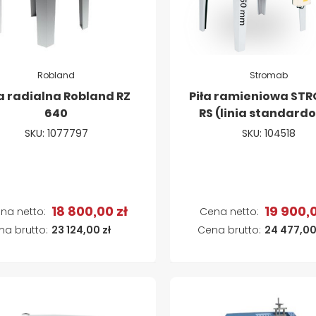
Robland
Stromab
ła radialna Robland RZ
Piła ramieniowa ST
640
RS (linia standard
SKU: 1077797
SKU: 104518
18 800,00 zł
19 900,0
Dodaj do koszyka
Dodaj do koszyk
23 124,00 zł
24 477,00