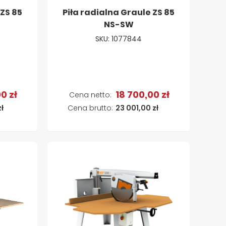
 ZS 85
Piła radialna Graule ZS 85
NS-SW
SKU: 1077844
0 zł
18 700,00 zł
a
Dodaj do koszyka
zł
23 001,00 zł