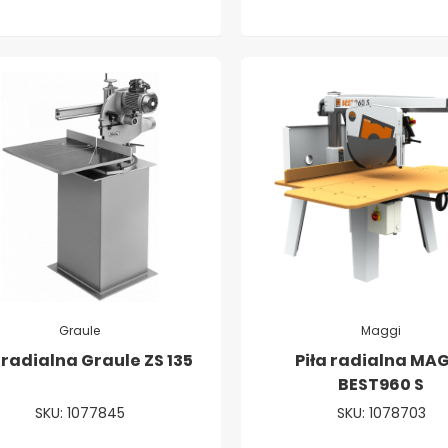
Graule
Maggi
 radialna Graule ZS 135
Piła radialna MA
BEST960 S
SKU: 1077845
SKU: 1078703