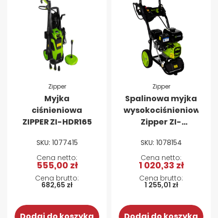
Zipper
Zipper
Myjka
Spalinowa myjka
ciśnieniowa
wysokociśnieniowa
ZIPPER ZI-HDR165
Zipper ZI-
BHDR180
SKU: 1077415
SKU: 1078154
555,00 zł
1 020,33 zł
682,65 zł
1 255,01 zł
Dodaj do koszyka
Dodaj do koszyka