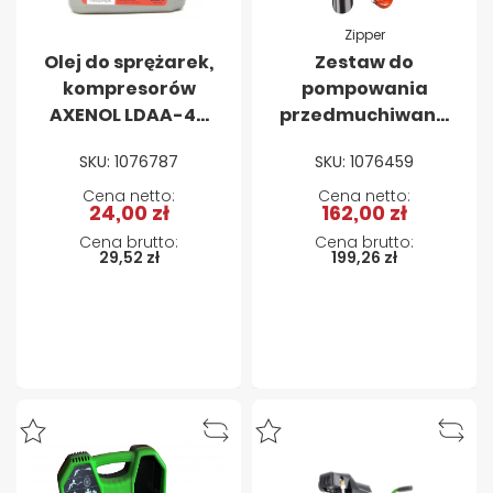
Zipper
Olej do sprężarek,
Zestaw do
kompresorów
pompowania
AXENOL LDAA-46
przedmuchiwania
0,6l
i malowania
SKU: 1076787
SKU: 1076459
Zipper ZI-
COMZUB5
24,00 zł
162,00 zł
29,52 zł
199,26 zł