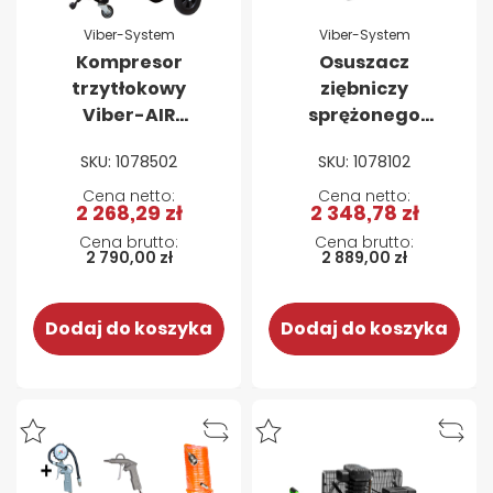
Viber-System
Viber-System
Kompresor
Osuszacz
trzytłokowy
ziębniczy
Viber-AIR
sprężonego
3V100L230V 2,2kW
powietrza VIBER-
SKU: 1078502
SKU: 1078102
100L 230V
AIR 6XRL 600l/min
230V
2 268,29 zł
2 348,78 zł
2 790,00 zł
2 889,00 zł
Dodaj do koszyka
Dodaj do koszyka