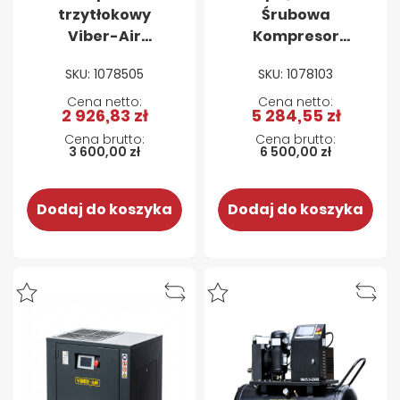
trzytłokowy
Śrubowa
Viber-Air
Kompresor
3V200L400V 3kW
powietrza
SKU: 1078505
SKU: 1078103
200L 400V
śrubowy Viber-
Air 2.2-100s 100l,
2 926,83 zł
5 284,55 zł
230V, 2,2kW
3 600,00 zł
6 500,00 zł
Dodaj do koszyka
Dodaj do koszyka