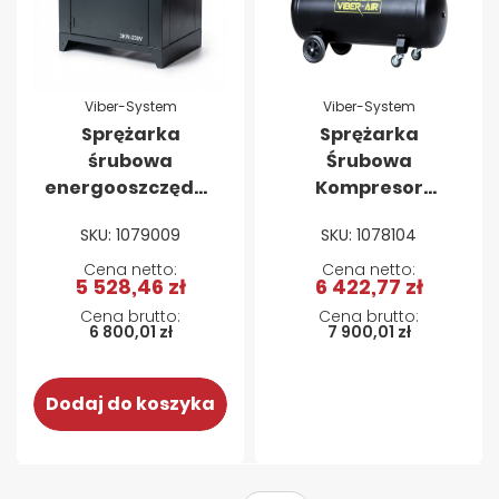
Viber-System
Viber-System
Sprężarka
Sprężarka
śrubowa
Śrubowa
energooszczędna
Kompresor
Viber-Air 3KW-
powietrza
SKU: 1079009
SKU: 1078104
230V
śrubowy z
Automatyczny
falownikiem
5 528,46 zł
6 422,77 zł
Start
Viber-Air INV5.5-
200S 5,5kW 200l
6 800,01 zł
7 900,01 zł
400V
Dodaj do koszyka