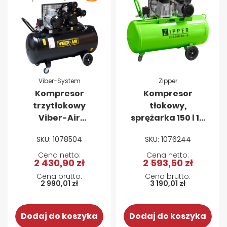
Viber-System
Zipper
Kompresor
Kompresor
trzytłokowy
tłokowy,
Viber-Air
sprężarka 150 l 10
3V200L230V
bar Zipper ZI-
SKU: 1078504
SKU: 1076244
2,2kW 200L 230V
COM150-10 150L
2 430,90 zł
2 593,50 zł
2 990,01 zł
3 190,01 zł
Dodaj do koszyka
Dodaj do koszyka