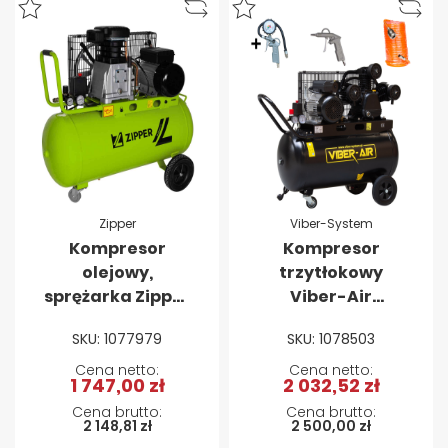
Zipper
Viber-System
Kompresor
Kompresor
olejowy,
trzytłokowy
sprężarka Zipper
Viber-Air
ZI-COM90-10 - 90
3V100L400V 3kW
SKU: 1077979
SKU: 1078503
L
100L 400V
1 747,00 zł
2 032,52 zł
2 148,81 zł
2 500,00 zł