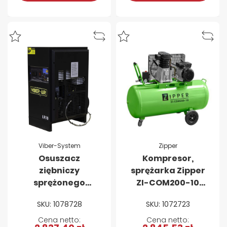
Viber-System
Zipper
Osuszacz
Kompresor,
ziębniczy
sprężarka Zipper
sprężonego
ZI-COM200-10
powietrza VIBER-
200L
SKU: 1078728
SKU: 1072723
AIR LR10 1200 l/min
(230V)