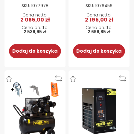
COM90SI - 90 L
ZI-COM100-2V5
SKU: 1077978
SKU: 1076456
100L
2 065,00 zł
2 195,00 zł
2 539,95 zł
2 699,85 zł
Dodaj do koszyka
Dodaj do koszyka