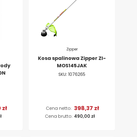
Zipper
Kosa spalinowa Zipper ZI-
wody
MOS145JAK
0N
SKU: 1076265
 zł
398,37 zł
a
Dodaj do koszyka
ł
490,00 zł