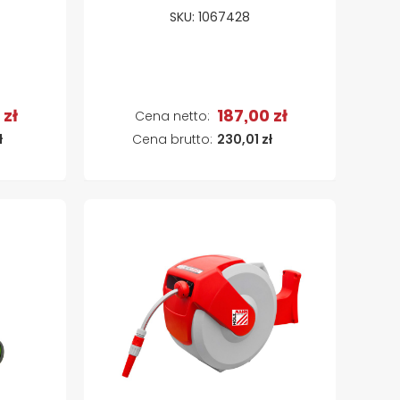
SKU: 1067428
 zł
187,00 zł
a
Dodaj do koszyka
ł
230,01 zł