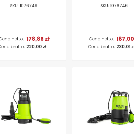
SKU: 1076749
SKU: 1076746
178,86 zł
187,00
Dodaj do koszyka
Dodaj do koszyk
220,00 zł
230,01 z