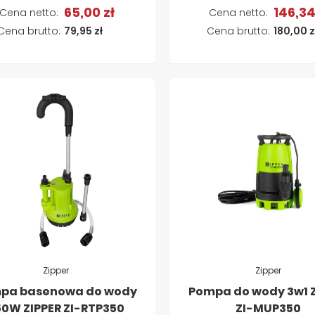
65,00 zł
146,34
Dodaj do koszyka
Dodaj do koszyk
79,95 zł
180,00 z
Zipper
Zipper
pa basenowa do wody
Pompa do wody 3w1 Z
50W ZIPPER ZI-RTP350
ZI-MUP350