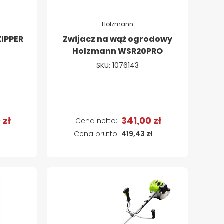
Holzmann
IPPER
Zwijacz na wąż ogrodowy
Holzmann WSR20PRO
SKU: 1076143
 zł
341,00 zł
a
Dodaj do koszyka
419,43 zł