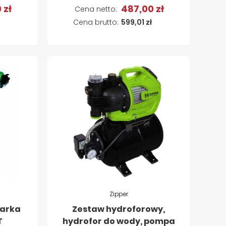
 zł
487,00 zł
a
Dodaj do koszyka
599,01 zł
Zipper
zarka
Zestaw hydroforowy,
T
hydrofor do wody, pompa