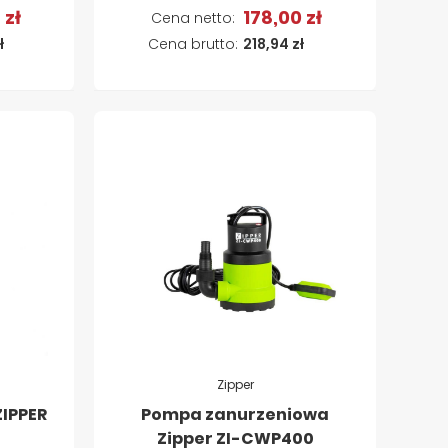
 zł
178,00 zł
a
Dodaj do koszyka
ł
218,94 zł
Zipper
IPPER
Pompa zanurzeniowa
Zipper ZI-CWP400