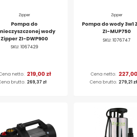
Zipper
Zipper
Pompa do
Pompa do wody 3w1 Z
nieczyszczonej wody
ZI-MUP750
Zipper ZI-DWP900
SKU: 1076747
SKU: 1067429
219,00 zł
227,00
Dodaj do koszyk
269,37 zł
279,21 zł