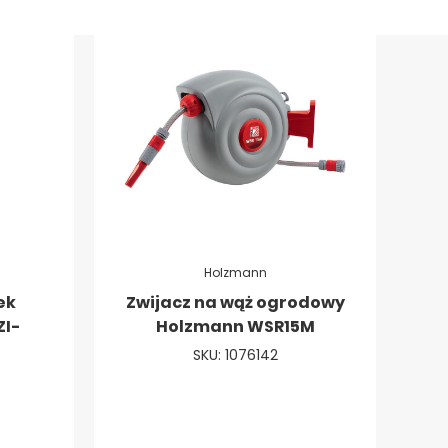
Holzmann
ek
Zwijacz na wąż ogrodowy
ZI-
Holzmann WSR15M
SKU: 1076142