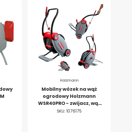
Holzmann
odowy
Mobilny wózek na wąż
0M
ogrodowy Holzmann
WSR40PRO - zwijacz, wąż
40m(+2m)
SKU: 1076175