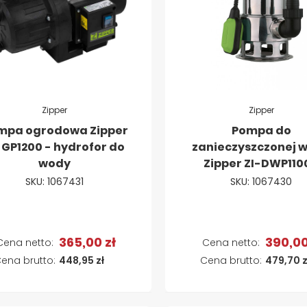
Zipper
Zipper
mpa ogrodowa Zipper
Pompa do
-GP1200 - hydrofor do
zanieczyszczonej 
wody
Zipper ZI-DWP110
SKU: 1067431
SKU: 1067430
365,00 zł
390,00
Dodaj do koszyka
Dodaj do koszyk
448,95 zł
479,70 z