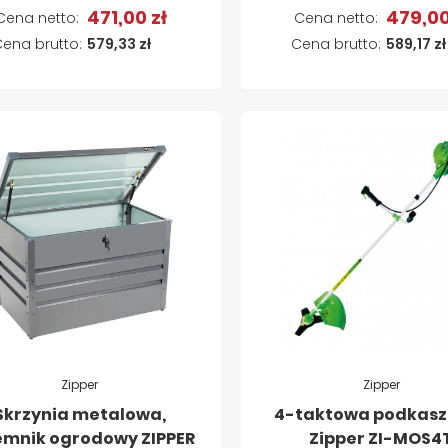
471,00 zł
479,00
Dodaj do koszyka
Dodaj do koszyk
579,33 zł
589,17 zł
Zipper
Zipper
Skrzynia metalowa,
4-taktowa podkas
emnik ogrodowy ZIPPER
Zipper ZI-MOS4