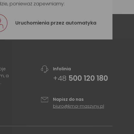
dzie, ponieważ zapewniamy:
Uruchomienia przez automatyka
oje
Infolinia
m, a
+48
500 120 180
.
Napisz do nas
biuro@kma-maszyny.pl