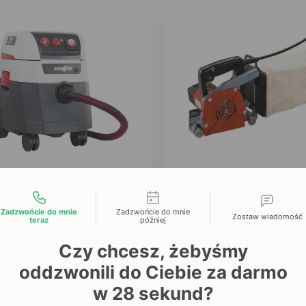
Mafell
Mafell
liwości kontaktu
URZACZ PRZEMYSŁOWY
Frezarka do fug Mafe
Zadzwońcie do mnie
Zadzwońcie do mnie
Zostaw wiadomość
teraz
później
S 35 M
1000 E
SKU: 1076774
SKU: 10711
Czy chcesz, żebyśmy
oddzwonili do Ciebie za darmo
w
28
sekund?