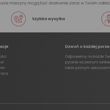
rukturze maszyny mogą być dosłownie zaraz w Twoim zakła
Szybka wysyłka
acje
Dzwoń o każdej porze
ości
Odpowiemy na każde Tw
ter
pytanie wczesnym rankie
min
także późnym wieczorem
raca