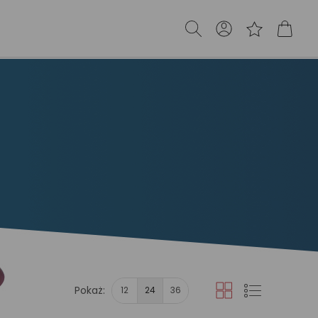
Pokaż:
12
24
36
Siatka
Lista