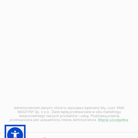
Infolinia
+48
500 120 180
Napisz do nas
biuro@kma-maszyny.pl
Administratorem danych, które tu wpisujesz będziemy My, czyli: KMA
MASZYNY Sp. z o.o.. Dane będą przetwarzane w celu marketingu
Ustawienia prywatności
bezpośredniego naszych produktów i usług. Podstawą prawną
przetwarzania jest uzasadniony interes Administratora.
Więcej szczegółów
© KMA Maszyny 2026