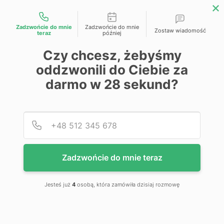
Możliwości kontaktu
Zadzwońcie do mnie
Zadzwońcie do mnie
Zostaw wiadomość
teraz
później
Przejdź na koniec galerii
Czy chcesz, żebyśmy
oddzwonili do Ciebie za
darmo w
28
sekund?
Podaj
Numer
Zadzwońcie do mnie teraz
Jesteś już
4
osobą, która zamówiła dzisiaj rozmowę