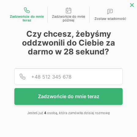
Możliwości kontaktu
Zadzwońcie do mnie
Zadzwońcie do mnie
Zostaw wiadomość
teraz
później
Przejdź na koniec galerii
Czy chcesz, żebyśmy
oddzwonili do Ciebie za
darmo w
28
sekund?
Podaj
Numer
Zadzwońcie do mnie teraz
Jesteś już
4
osobą, która zamówiła dzisiaj rozmowę