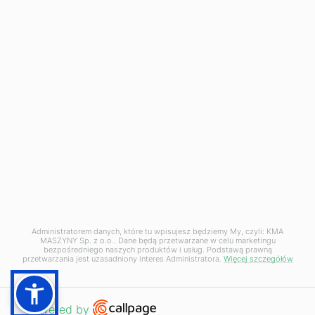
Infolinia
+48
500 120 180
Napisz do nas
biuro@kma-maszyny.pl
Administratorem danych, które tu wpisujesz będziemy My, czyli: KMA
MASZYNY Sp. z o.o.. Dane będą przetwarzane w celu marketingu
Ustawienia prywatności
bezpośredniego naszych produktów i usług. Podstawą prawną
przetwarzania jest uzasadniony interes Administratora.
Więcej szczegółów
© KMA Maszyny 2026
Open link in new window
Powered by