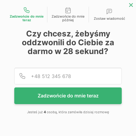
Możliwości kontaktu
Zadzwońcie do mnie
Zadzwońcie do mnie
Zostaw wiadomość
teraz
później
Przejdź na koniec galerii
Czy chcesz, żebyśmy
oddzwonili do Ciebie za
darmo w
28
sekund?
Podaj
Numer
Zadzwońcie do mnie teraz
Jesteś już
4
osobą, która zamówiła dzisiaj rozmowę