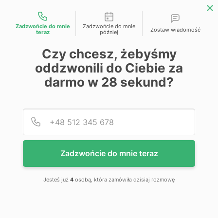
Możliwości kontaktu
Zadzwońcie do mnie
Zadzwońcie do mnie
Zostaw wiadomość
teraz
później
Czy chcesz, żebyśmy
Kategoria
Sortuj po:
Znaczenie
oddzwonili do Ciebie za
darmo w
28
sekund?
Maszyny stolarskie do obróbki drewna
58
Siatka
Lista
Maszyny do obróbki metalu
2
Maszyny warsztatowe / ogrodowe
3
Podaj
Numer
Cena
Zadzwońcie do mnie teraz
Jesteś już
4
osobą, która zamówiła dzisiaj rozmowę