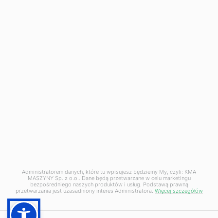
Infolinia
+48
500 120 180
Napisz do nas
biuro@kma-maszyny.pl
Administratorem danych, które tu wpisujesz będziemy My, czyli: KMA
MASZYNY Sp. z o.o.. Dane będą przetwarzane w celu marketingu
bezpośredniego naszych produktów i usług. Podstawą prawną
Ustawienia prywatności
przetwarzania jest uzasadniony interes Administratora.
Więcej szczegółów
© KMA Maszyny 2026