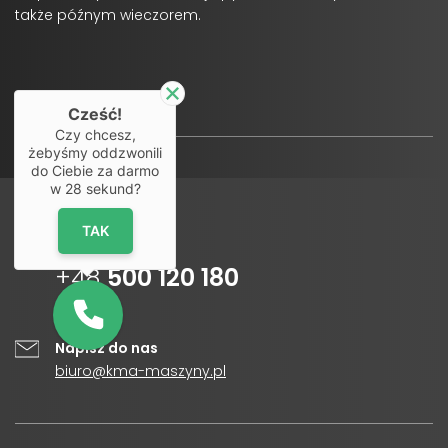
także późnym wieczorem.
Cześć!
Czy chcesz,
żebyśmy oddzwonili
do Ciebie za darmo
w
28
sekund?
TAK
Infolinia
+48
500 120 180
Napisz do nas
biuro@kma-maszyny.pl