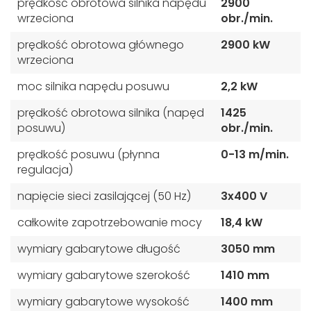
prędkość obrotowa silnika napędu
2900
wrzeciona
obr./min.
prędkość obrotowa głównego
2900 kW
wrzeciona
moc silnika napędu posuwu
2,2 kW
prędkość obrotowa silnika (napęd
1425
posuwu)
obr./min.
prędkość posuwu (płynna
0-13 m/min.
regulacja)
napięcie sieci zasilającej (50 Hz)
3x400 V
całkowite zapotrzebowanie mocy
18,4 kW
wymiary gabarytowe długość
3050 mm
wymiary gabarytowe szerokość
1410 mm
wymiary gabarytowe wysokość
1400 mm