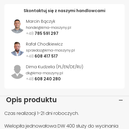
Skontaktuj się z naszymi handlowcami
Marcin Bączyk
handel@kma-maszyny.pl
+48
785 591 297
Rafał Chodkiewicz
sprzedaz@kma-maszyny.pl
+48
608 417 517
Dima Kudzelia (PL/EN/DE/RU)
dk@kma-maszyny.pl
+48
608 240 280
Opis produktu
Czas realizacji 1-21 dni roboczych.
Wielopiła jednowałowa DW 400 służy do wycinania