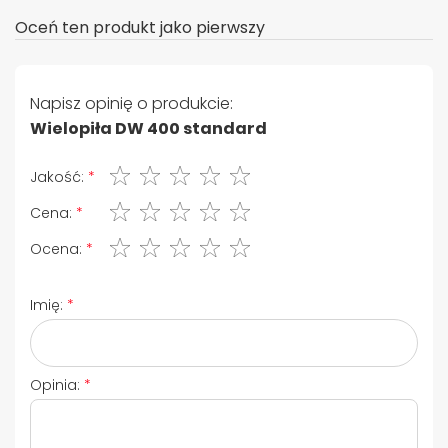
Oceń ten produkt jako pierwszy
Napisz opinię o produkcie:
Wielopiła DW 400 standard
1 gwiazdka
2 gwiazdki
3 gwiazdki
4 gwiazdki
5 gwiazdki
Jakość:
1 gwiazdka
2 gwiazdki
3 gwiazdki
4 gwiazdki
5 gwiazdki
Cena:
1 gwiazdka
2 gwiazdki
3 gwiazdki
4 gwiazdki
5 gwiazdki
Ocena:
Imię:
Opinia: