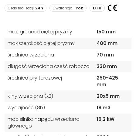
Czas realizacji:
24h
Gwarancja:
1 rok
DTR
max. grubość ciętej pryzmy
150 mm
max.szerokość ciętej pryzmy
400 mm
średnica wrzeciona
70 mm
długość wrzeciona część robocza
330 mm
średnica piły tarczowej
250-425
mm
kliny wrzeciona (x2)
20x5 mm
wydajność (8h)
18 m3
moc silnika napędu wrzeciona
16,2 kW
głównego