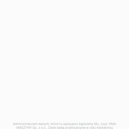
także późnym wieczorem.
Infolinia
+48
500 120 180
Napisz do nas
biuro@kma-maszyny.pl
Administratorem danych, które tu wpisujesz będziemy My, czyli: KMA
MASZYNY Sp. z o.o.. Dane będą przetwarzane w celu marketingu