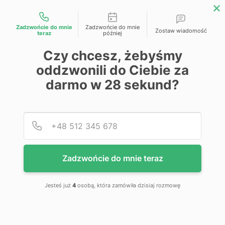
Możliwości kontaktu
Zadzwońcie do mnie
Zadzwońcie do mnie
Zostaw wiadomość
teraz
później
Przejdź na koniec galerii
Czy chcesz, żebyśmy
oddzwonili do Ciebie za
darmo w
28
sekund?
Podaj
Numer
Zadzwońcie do mnie teraz
Jesteś już
4
osobą, która zamówiła dzisiaj rozmowę