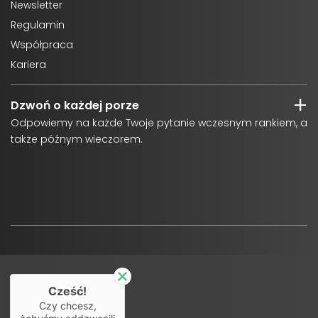
Newsletter
Regulamin
Współpraca
Kariera
Dzwoń o każdej porze
Odpowiemy na każde Twoje pytanie wczesnym rankiem, a
także późnym wieczorem.
Cześć!
Infolinia
Czy chcesz,