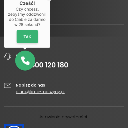
Cześć!
Czy chcesz,
żebyśmy oddzwonili
do Ciebie za darmo
w
28
sekund?
TAK
Infolinia
+48
500 120 180
Napisz do nas
biuro@kma-maszyny.pl
Ustawienia prywatności