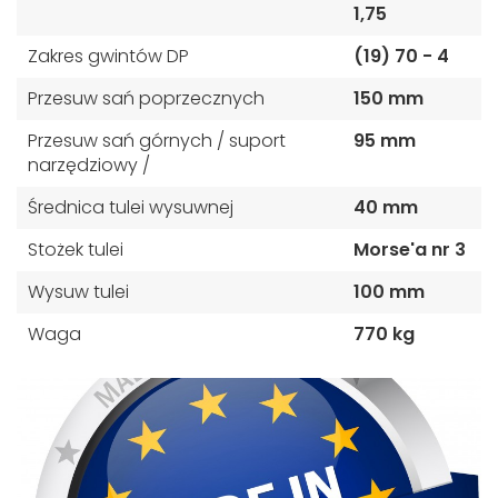
1,75
Zakres gwintów DP
(19) 70 - 4
Przesuw sań poprzecznych
150 mm
Przesuw sań górnych / suport
95 mm
narzędziowy /
Średnica tulei wysuwnej
40 mm
Stożek tulei
Morse'a nr 3
Wysuw tulei
100 mm
Waga
770 kg