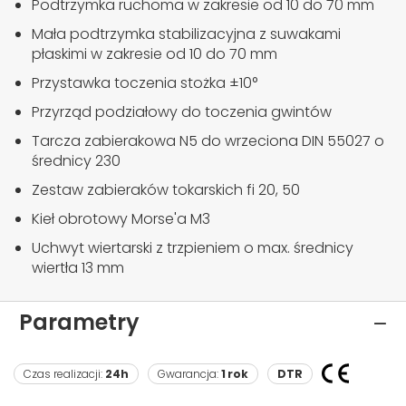
Podtrzymka ruchoma w zakresie od 10 do 70 mm
Mała podtrzymka stabilizacyjna z suwakami
płaskimi w zakresie od 10 do 70 mm
Przystawka toczenia stożka ±10°
Przyrząd podziałowy do toczenia gwintów
Tarcza zabierakowa N5 do wrzeciona DIN 55027 o
średnicy 230
Zestaw zabieraków tokarskich fi 20, 50
Kieł obrotowy Morse'a M3
Uchwyt wiertarski z trzpieniem o max. średnicy
wiertła 13 mm
Parametry
Czas realizacji:
24h
Gwarancja:
1 rok
DTR