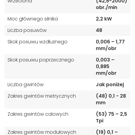
wrzeciona
(42,5-2000)
obr./min
Moc głównego silnika
2,2 kW
Liczba posuwów
48
Skok posuwu wzdłużnego
0,006 – 1,77
mm/obr
Skok posuwu poprzecznego
0,003 –
0,885
mm/obr
Liczba gwintów
Jak poniżej
Zakres gwintów metrycznych
(48) 0,1 - 28
mm
Zakres gwintów calowych
(53) 75 – 2,5
Tpi
Zakres gwintów modułowych
(19) 0,1 –