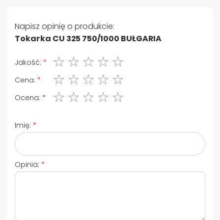
Napisz opinię o produkcie:
Tokarka CU 325 750/1000 BUŁGARIA
1 gwiazdka
2 gwiazdki
3 gwiazdki
4 gwiazdki
5 gwiazdki
Jakość:
1 gwiazdka
2 gwiazdki
3 gwiazdki
4 gwiazdki
5 gwiazdki
Cena:
1 gwiazdka
2 gwiazdki
3 gwiazdki
4 gwiazdki
5 gwiazdki
Ocena:
Imię:
Opinia: