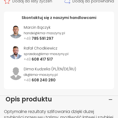
Dodaj do listy życzeń
Dodaj do porównania
Skontaktuj się z naszymi handlowcami
Marcin Bączyk
handel@kma-maszyny.pl
+48
785 591 297
Rafał Chodkiewicz
sprzedaz@kma-maszyny.pl
+48
608 417 517
Dima Kudzelia (PL/EN/DE/RU)
dk@kma-maszyny.pl
+48
608 240 280
Opis produktu
Optymalne rezultaty szlifowania dzięki dużej
szybkości przesuwu taśmy, możliwość łatwej i szybkiej