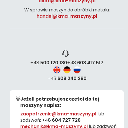
biuro@kma-maszyny.pl
W sprawie maszyn do obróbki metalu:
handel@kma-maszyny.pl
+48
500 120 180
+48
608 417 517
+48
608 240 280
Jeżeli potrzebujesz części do tej
maszyny napisz:
zaopatrzenie@kma-maszyny.pl
lub
zadzwoń:
+48
604 727 728
mechanik@kma-maszyny.pl
lub zadzwoń: