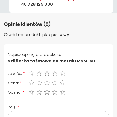
+48
728 125 000
Opinie klientów (0)
Oceń ten produkt jako pierwszy
Napisz opinię o produkcie:
Szlifierka taśmowa do metalu MSM 150
1 gwiazdka
2 gwiazdki
3 gwiazdki
4 gwiazdki
5 gwiazdki
Jakość:
1 gwiazdka
2 gwiazdki
3 gwiazdki
4 gwiazdki
5 gwiazdki
Cena:
1 gwiazdka
2 gwiazdki
3 gwiazdki
4 gwiazdki
5 gwiazdki
Ocena:
Imię: