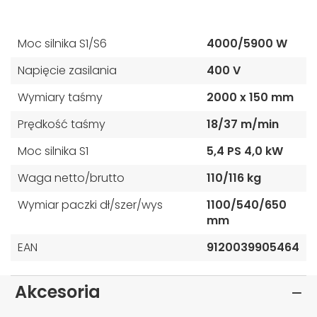
Moc silnika S1/S6
4000/5900 W
Napięcie zasilania
400 V
Wymiary taśmy
2000 x 150 mm
Prędkość taśmy
18/37 m/min
Moc silnika S1
5,4 PS 4,0 kW
Waga netto/brutto
110/116 kg
Wymiar paczki dł/szer/wys
1100/540/650
mm
EAN
9120039905464
Akcesoria