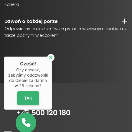
Kariera
Dzwoń o każdej porze
Odpowiemy na każde Twoje pytanie wczesnym rankiem, a
także późnym wieczorem.
Cześć!
Czy chcesz,
żebyśmy oddzwonili
do Ciebie za darmo
w
28
sekund?
TAK
Infolinia
+48
500 120 180