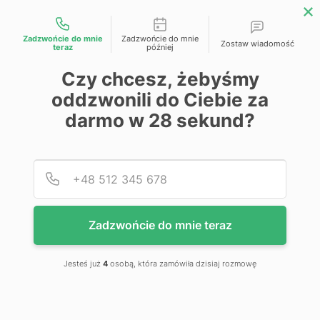
Możliwości kontaktu
Zadzwońcie do mnie
Zadzwońcie do mnie
Zostaw wiadomość
teraz
później
Przejdź na koniec galerii
Czy chcesz, żebyśmy
oddzwonili do Ciebie za
darmo w
28
sekund?
Podaj
Numer
Zadzwońcie do mnie teraz
Jesteś już
4
osobą, która zamówiła dzisiaj rozmowę