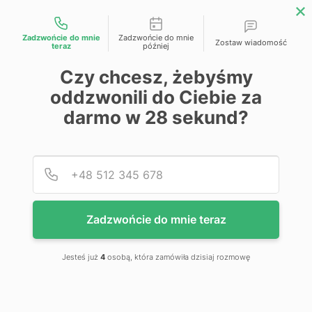
Możliwości kontaktu
Zadzwońcie do mnie
Zadzwońcie do mnie
Zostaw wiadomość
teraz
później
Przejdź na koniec galerii
Czy chcesz, żebyśmy
oddzwonili do Ciebie za
darmo w
28
sekund?
Podaj
Numer
Zadzwońcie do mnie teraz
Jesteś już
4
osobą, która zamówiła dzisiaj rozmowę