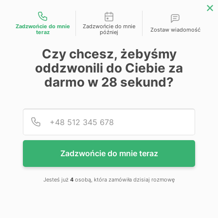
Możliwości kontaktu
Zadzwońcie do mnie
Zadzwońcie do mnie
Zostaw wiadomość
teraz
później
Przejdź na koniec galerii
Czy chcesz, żebyśmy
oddzwonili do Ciebie za
darmo w
28
sekund?
Podaj
Numer
Zadzwońcie do mnie teraz
Jesteś już
4
osobą, która zamówiła dzisiaj rozmowę