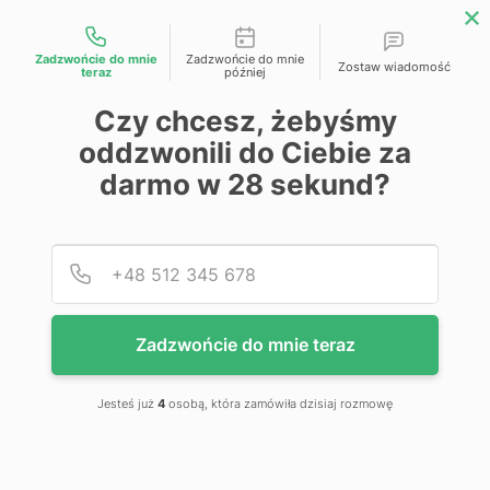
Możliwości kontaktu
Zadzwońcie do mnie
Zadzwońcie do mnie
Zostaw wiadomość
teraz
później
Przejdź na koniec galerii
Czy chcesz, żebyśmy
oddzwonili do Ciebie za
darmo w
28
sekund?
Podaj
Numer
Zadzwońcie do mnie teraz
Jesteś już
4
osobą, która zamówiła dzisiaj rozmowę