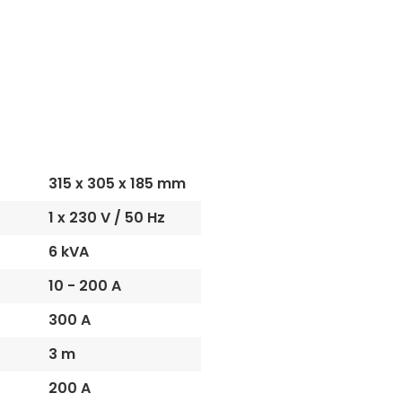
315 x 305 x 185 mm
1 x 230 V / 50 Hz
6 kVA
10 - 200 A
300 A
3 m
200 A