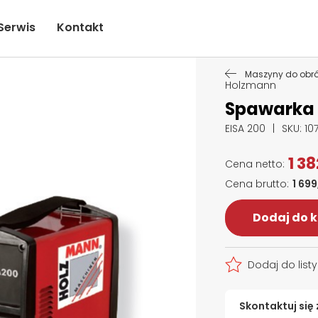
Serwis
Kontakt
Maszyny do obró
Holzmann
Spawarka 
EISA 200
SKU
: 10
1 38
1 699
Dodaj do 
Dodaj do list
Skontaktuj się