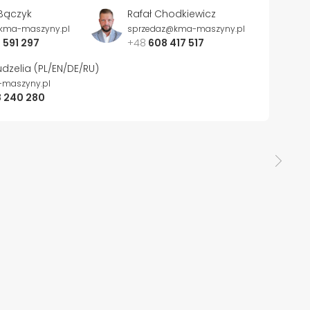
Bączyk
Rafał Chodkiewicz
kma-maszyny.pl
sprzedaz@kma-maszyny.pl
 591 297
+48
608 417 517
dzelia (PL/EN/DE/RU)
maszyny.pl
 240 280