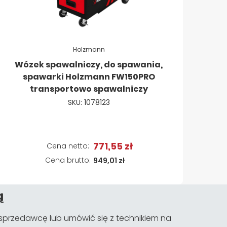
Holzmann
Wózek spawalniczy, do spawania,
spawarki Holzmann FW150PRO
transportowo spawalniczy
SKU: 1078123
771,55 zł
Dodaj do koszyka
949,01 zł
ą
przedawcę lub umówić się z technikiem na