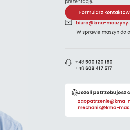
prezentację.
Formularz kontaktow
biuro@kma-maszyny.
W sprawie maszyn do o
+48
500 120 180
+48
608 417 517
Jeżeli potrzebujesz 
zaopatrzenie@kma-m
mechanik@kma-masz