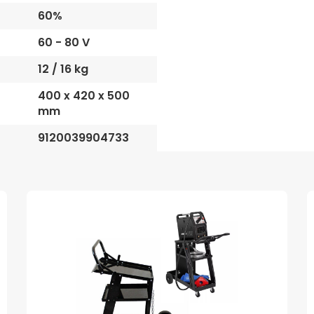
60%
60 - 80 V
12 / 16 kg
400 x 420 x 500
mm
9120039904733