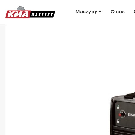
Maszyny
O nas
Przejdź na koniec galerii