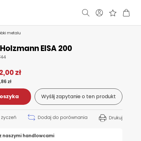
bki metalu
Holzmann EISA 200
744
2,00 zł
,86 zł
koszyka
Wyślij zapytanie o ten produkt
y życzeń
Dodaj do porównania
Drukuj
 z naszymi handlowcami