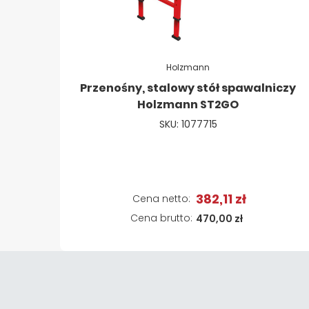
Holzmann
Przenośny, stalowy stół spawalniczy
Holzmann ST2GO
SKU: 1077715
382,11 zł
Dodaj do koszyka
470,00 zł