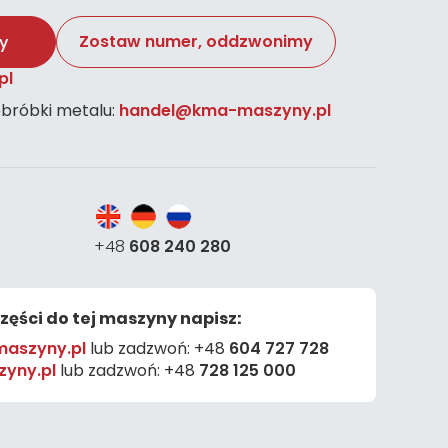
Zostaw numer, oddzwonimy
y
pl
bróbki metalu:
handel@kma-maszyny.pl
+48
608 240 280
części do tej maszyny napisz:
aszyny.pl
lub zadzwoń:
+48
604 727 728
yny.pl
lub zadzwoń:
+48
728 125 000