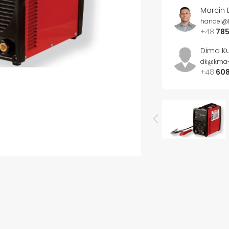
Marcin 
handel@
+48
785
Dima Ku
dk@kma-
+48
608