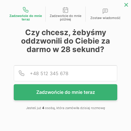
Możliwości kontaktu
Zadzwońcie do mnie
Zadzwońcie do mnie
Zostaw wiadomość
teraz
później
Przejdź na koniec galerii
Czy chcesz, żebyśmy
oddzwonili do Ciebie za
darmo w
28
sekund?
Podaj
Numer
Zadzwońcie do mnie teraz
Jesteś już
4
osobą, która zamówiła dzisiaj rozmowę