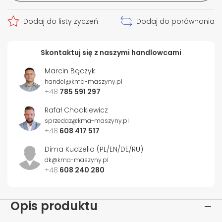
Dodaj do listy życzeń
Dodaj do porównania
Skontaktuj się z naszymi handlowcami
Marcin Bączyk
handel@kma-maszyny.pl
+48
785 591 297
Rafał Chodkiewicz
sprzedaz@kma-maszyny.pl
+48
608 417 517
Dima Kudzelia (PL/EN/DE/RU)
dk@kma-maszyny.pl
+48
608 240 280
Opis produktu