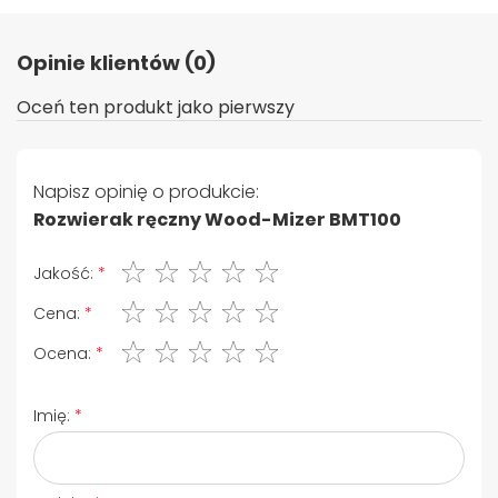
Opinie klientów (0)
Oceń ten produkt jako pierwszy
Napisz opinię o produkcie:
Rozwierak ręczny Wood-Mizer BMT100
1 gwiazdka
2 gwiazdki
3 gwiazdki
4 gwiazdki
5 gwiazdki
Jakość:
1 gwiazdka
2 gwiazdki
3 gwiazdki
4 gwiazdki
5 gwiazdki
Cena:
1 gwiazdka
2 gwiazdki
3 gwiazdki
4 gwiazdki
5 gwiazdki
Ocena:
Imię: