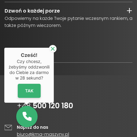
Dzwoń o każdej porze
Odpowiemy na każde Twoje pytanie wczesnym rankiem, a
także późnym wieczorem.
Cześć!
Czy chcesz,
żebyśmy oddzwonili
do Ciebie za darmo
w
28
sekund?
TAK
Infolinia
+48
500 120 180
Napisz do nas
biuro@kma-maszyny.pl