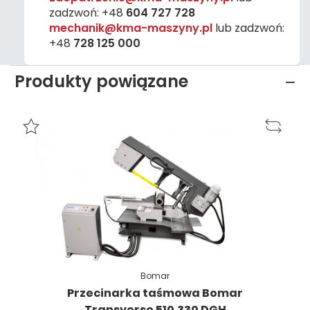
zadzwoń:
+48
604 727 728
mechanik@kma-maszyny.pl
lub zadzwoń:
+48
728 125 000
Produkty powiązane
Bomar
Przecinarka taśmowa Bomar
Transverse 510.330 DGH