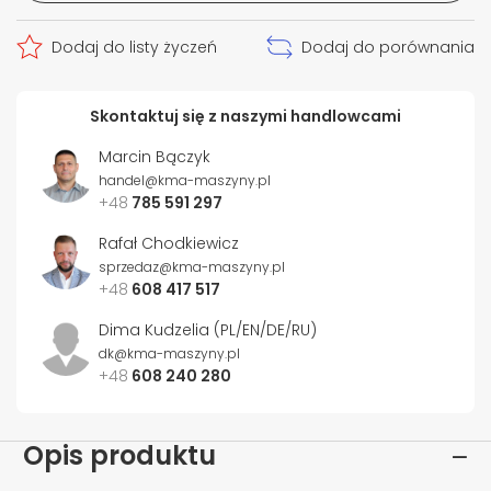
Dodaj do listy życzeń
Dodaj do porównania
Skontaktuj się z naszymi handlowcami
Marcin Bączyk
handel@kma-maszyny.pl
+48
785 591 297
Rafał Chodkiewicz
sprzedaz@kma-maszyny.pl
+48
608 417 517
Dima Kudzelia (PL/EN/DE/RU)
dk@kma-maszyny.pl
+48
608 240 280
Opis produktu