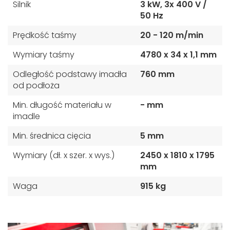
Silnik
3 kW, 3x 400 V /
50 Hz
Prędkość taśmy
20 - 120 m/min
Wymiary taśmy
4780 x 34 x 1,1 mm
Odległość podstawy imadła
760 mm
od podłoża
Min. długość materiału w
- mm
imadle
Min. średnica cięcia
5 mm
Wymiary (dł. x szer. x wys.)
2450 x 1810 x 1795
mm
Waga
915 kg