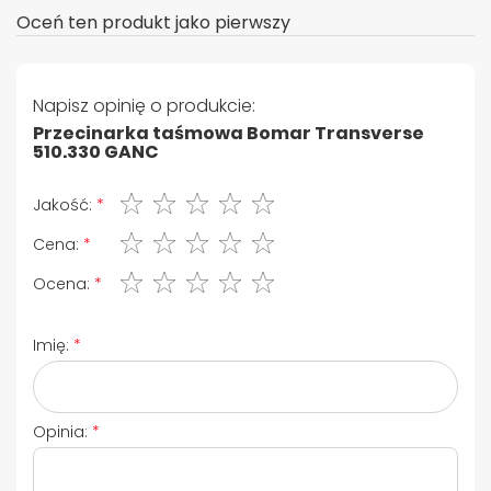
Oceń ten produkt jako pierwszy
Napisz opinię o produkcie:
Przecinarka taśmowa Bomar Transverse
510.330 GANC
1 gwiazdka
2 gwiazdki
3 gwiazdki
4 gwiazdki
5 gwiazdki
Jakość:
1 gwiazdka
2 gwiazdki
3 gwiazdki
4 gwiazdki
5 gwiazdki
Cena:
1 gwiazdka
2 gwiazdki
3 gwiazdki
4 gwiazdki
5 gwiazdki
Ocena:
Imię:
Opinia: