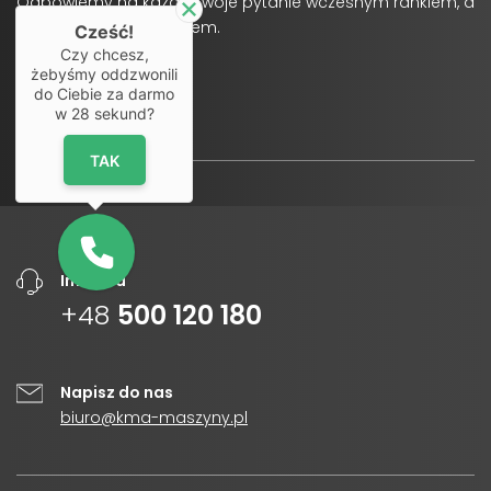
Odpowiemy na każde Twoje pytanie wczesnym rankiem, a
także późnym wieczorem.
Cześć!
Czy chcesz,
żebyśmy oddzwonili
do Ciebie za darmo
w
28
sekund?
TAK
Infolinia
+48
500 120 180
Napisz do nas
biuro@kma-maszyny.pl