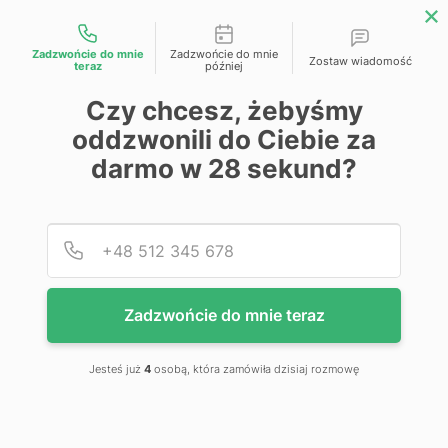
Możliwości kontaktu
Zadzwońcie do mnie
Zadzwońcie do mnie
Zostaw wiadomość
teraz
później
Przejdź na koniec galerii
Czy chcesz, żebyśmy
oddzwonili do Ciebie za
darmo w
28
sekund?
Podaj
Numer
Zadzwońcie do mnie teraz
Jesteś już
4
osobą, która zamówiła dzisiaj rozmowę