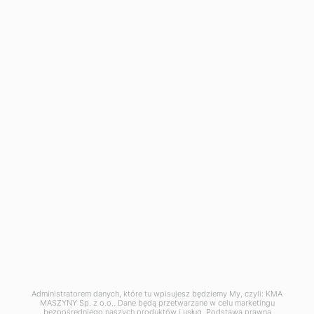
także późnym wieczorem.
Infolinia
+48
500 120 180
Napisz do nas
biuro@kma-maszyny.pl
Administratorem danych, które tu wpisujesz będziemy My, czyli: KMA
MASZYNY Sp. z o.o.. Dane będą przetwarzane w celu marketingu
Ustawienia prywatności
bezpośredniego naszych produktów i usług. Podstawą prawną