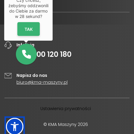
Czy chcesz,
żebyśmy oddzwonili
do Ciebie za darmo
w
28
sekund?
TAK
Infolinia
+48
500 120 180
Napisz do nas
biuro@kma-maszyny.pl
Ustawienia prywatności
© KMA Maszyny 2026