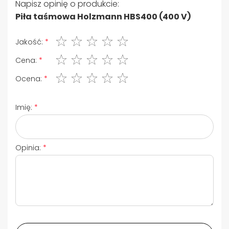
Napisz opinię o produkcie:
Piła taśmowa Holzmann HBS400 (400 V)
1 gwiazdka
2 gwiazdki
3 gwiazdki
4 gwiazdki
5 gwiazdki
Jakość:
1 gwiazdka
2 gwiazdki
3 gwiazdki
4 gwiazdki
5 gwiazdki
Cena:
1 gwiazdka
2 gwiazdki
3 gwiazdki
4 gwiazdki
5 gwiazdki
Ocena:
Imię:
Opinia: