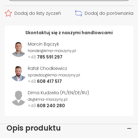
Dodaj do listy życzeń
Dodaj do porównania
Skontaktuj się z naszymi handlowcami
Marcin Bączyk
handel@kma-maszyny.pl
+48
785 591 297
Rafał Chodkiewicz
sprzedaz@kma-maszyny.pl
+48
608 417 517
Dima Kudzelia (PL/EN/DE/RU)
dk@kma-maszyny.pl
+48
608 240 280
Opis produktu