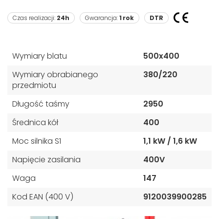
Czas realizacji:
24h
Gwarancja:
1 rok
DTR
Wymiary blatu
500x400
Wymiary obrabianego
380/220
przedmiotu
Długość taśmy
2950
Średnica kół
400
Moc silnika S1
1,1 kW / 1,6 kW
Napięcie zasilania
400V
Waga
147
Kod EAN (400 V)
9120039900285