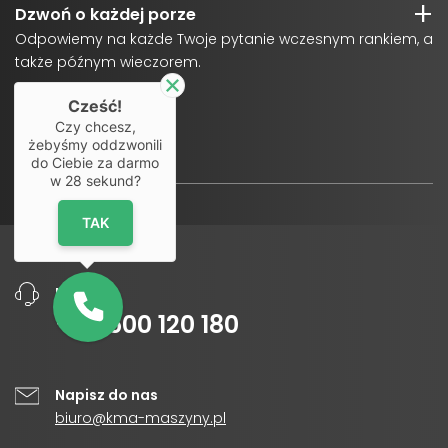
Dzwoń o każdej porze
Odpowiemy na każde Twoje pytanie wczesnym rankiem, a
także późnym wieczorem.
Cześć!
Czy chcesz,
żebyśmy oddzwonili
do Ciebie za darmo
w
28
sekund?
TAK
Infolinia
+48
500 120 180
Napisz do nas
biuro@kma-maszyny.pl