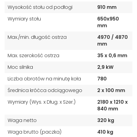
Wysokość stołu od podłogi
910 mm
Wymiary stołu
650x950
mm
Max./min. długość ostrza
4970 / 4870
mm
Max. szerokość ostrza
35 x 0,6 mm
Moc silnika
2,9 kW
Liczba obrotów na minutę koła
780
Średnica króćca odciągowego
2 x 100 mm
Wymiary (Wys. x Dług. x Szer.)
2180 x 1210 x
840 mm
Waga netto
320 kg
Waga brutto (paczka)
410 kg