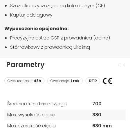
Szczotka czyszcząca na kole dolnym (CE)
Kaptur odciągowy
Wyposażenie opcjonalne:
Precyzyjne ostrze GSP z prowadnicą (dolne)
Stół rowkowy z prowadnicą ukośną
Parametry
Czas realizacji:
48h
Gwarancja:
1 rok
DTR
Średnica koła tarczowego
700
Max. wysokość cięcia
380
Max. szerokość cięcia
680 mm