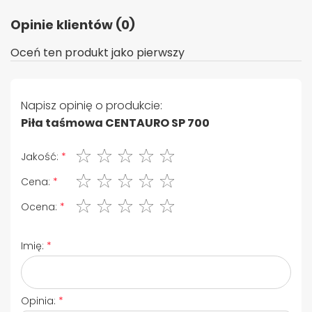
Opinie klientów (0)
Oceń ten produkt jako pierwszy
Napisz opinię o produkcie:
Piła taśmowa CENTAURO SP 700
1 gwiazdka
2 gwiazdki
3 gwiazdki
4 gwiazdki
5 gwiazdki
Jakość:
1 gwiazdka
2 gwiazdki
3 gwiazdki
4 gwiazdki
5 gwiazdki
Cena:
1 gwiazdka
2 gwiazdki
3 gwiazdki
4 gwiazdki
5 gwiazdki
Ocena:
Imię:
Opinia: