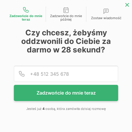
Możliwości kontaktu
Zadzwońcie do mnie
Zadzwońcie do mnie
Zostaw wiadomość
teraz
później
Przejdź na koniec galerii
Czy chcesz, żebyśmy
oddzwonili do Ciebie za
darmo w
28
sekund?
Podaj
Numer
Zadzwońcie do mnie teraz
Jesteś już
4
osobą, która zamówiła dzisiaj rozmowę