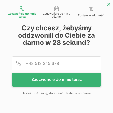
Możliwości kontaktu
Zadzwońcie do mnie
Zadzwońcie do mnie
Zostaw wiadomość
teraz
później
Przejdź na koniec galerii
Czy chcesz, żebyśmy
oddzwonili do Ciebie za
darmo w
28
sekund?
Podaj
Numer
Zadzwońcie do mnie teraz
Jesteś już
5
osobą, która zamówiła dzisiaj rozmowę