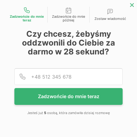
Możliwości kontaktu
Zadzwońcie do mnie
Zadzwońcie do mnie
Zostaw wiadomość
teraz
później
Przejdź na koniec galerii
Czy chcesz, żebyśmy
oddzwonili do Ciebie za
darmo w
28
sekund?
Podaj
Numer
Zadzwońcie do mnie teraz
Jesteś już
5
osobą, która zamówiła dzisiaj rozmowę