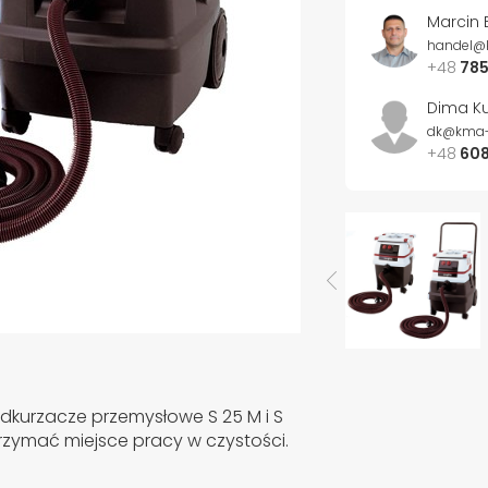
Marcin 
handel@
+48
785
Dima Ku
dk@kma-
+48
608
odkurzacze przemysłowe S 25 M i S
trzymać miejsce pracy w czystości.