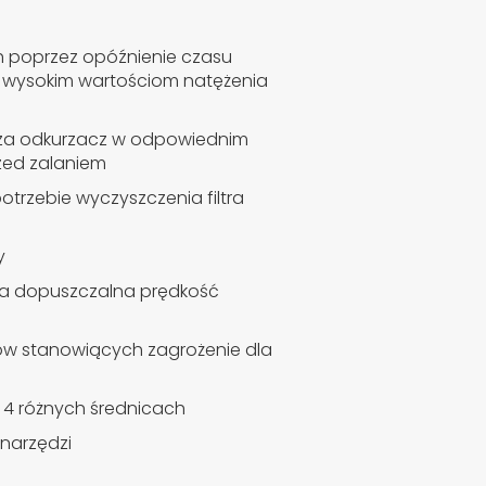
h poprzez opóźnienie czasu
t wysokim wartościom natężenia
ącza odkurzacz w odpowiednim
rzed zalaniem
otrzebie wyczyszczenia filtra
y
lna dopuszczalna prędkość
łów stanowiących zagrożenie dla
 4 różnych średnicach
narzędzi