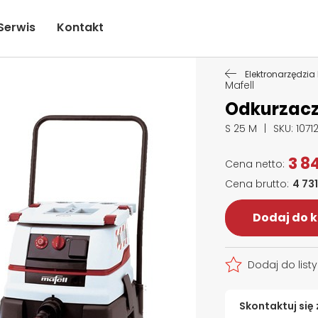
Serwis
Kontakt
Elektronarzędzia 
Mafell
Odkurzacz 
S 25 M
SKU
: 1071
3 84
4 731
Dodaj do 
Dodaj do list
Skontaktuj się