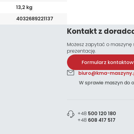
13,2 kg
4032689221137
Kontakt z doradc
Możesz zapytać o maszynę s
prezentację.
Formularz kontaktow
biuro@kma-maszyny.
W sprawie maszyn do o
+48
500 120 180
+48
608 417 517