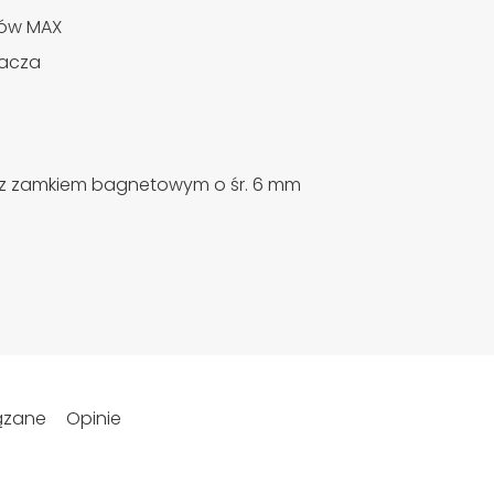
rów MAX
zacza
ny z zamkiem bagnetowym o śr. 6 mm
ązane
Opinie