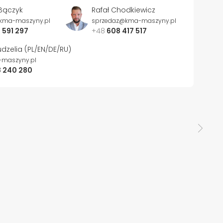
Bączyk
Rafał Chodkiewicz
kma-maszyny.pl
sprzedaz@kma-maszyny.pl
 591 297
+48
608 417 517
dzelia (PL/EN/DE/RU)
maszyny.pl
 240 280