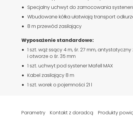
Specjalny uchwyt do zamocowania systene
Wbudowane kółka ułatwiają transport odkur
8 m przewód zasilający
Wyposażenie standardowe:
1 szt. wąż ssący 4 m, śr. 27 mm, antystatycz
i otworze o śr. 35 mm
1 szt. uchwyt pod systener Mafell MAX
Kabel zasilający 8 m
1 szt. worek o pojemności 21 l
Parametry
Kontakt z doradcą
Produkty powi