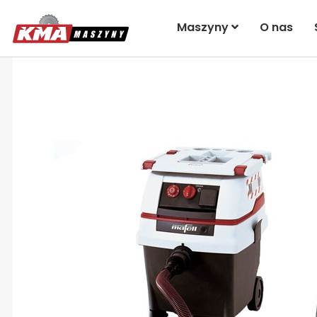
Maszyny
O nas
Przejdź na koniec galerii