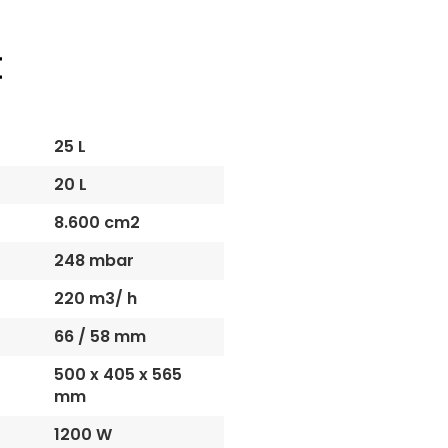
25 L
20 L
8.600 cm2
248 mbar
220 m3/ h
66 / 58 mm
500 x 405 x 565
mm
1200 W