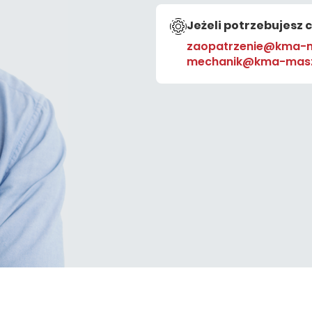
Jeżeli potrzebujesz 
zaopatrzenie@kma-m
mechanik@kma-masz