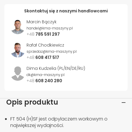
Skontaktuj się z naszymi handlowcami
Marcin Bączyk
handel@kma-maszyny.pl
+48
785 591 297
Rafał Chodkiewicz
sprzedaz@kma-maszyny.pl
+48
608 417 517
Dima Kudzelia (PL/EN/DE/RU)
dk@kma-maszyny.pl
+48
608 240 280
Opis produktu
FT 504 (H)SF jest odpylaczem workowym o
największej wydajności.