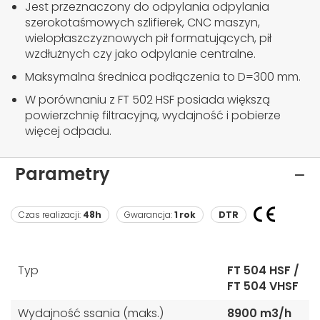
Jest przeznaczony do odpylania odpylania
szerokotaśmowych szlifierek, CNC maszyn,
wielopłaszczyznowych pił formatujących, pił
wzdłużnych czy jako odpylanie centralne.
Maksymalna średnica podłączenia to D=300 mm.
W porównaniu z FT 502 HSF posiada większą
powierzchnię filtracyjną, wydajność i pobierze
więcej odpadu.
Parametry
Czas realizacji:
48h
Gwarancja:
1 rok
DTR
Typ
FT 504 HSF /
FT 504 VHSF
Wydajność ssania (maks.)
8900 m3/h