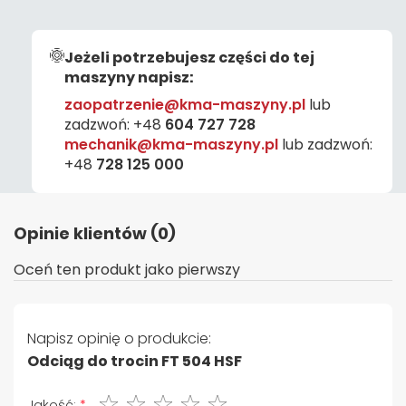
Jeżeli potrzebujesz części do tej
maszyny napisz:
zaopatrzenie@kma-maszyny.pl
lub
zadzwoń:
+48
604 727 728
mechanik@kma-maszyny.pl
lub zadzwoń:
+48
728 125 000
Opinie klientów (0)
Oceń ten produkt jako pierwszy
Napisz opinię o produkcie:
Odciąg do trocin FT 504 HSF
1 gwiazdka
2 gwiazdki
3 gwiazdki
4 gwiazdki
5 gwiazdki
Jakość: