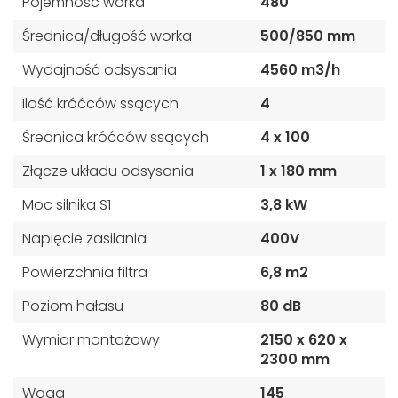
Pojemność worka
480
Średnica/długość worka
500/850 mm
Wydajność odsysania
4560 m3/h
Ilość króćców ssących
4
Średnica króćców ssących
4 x 100
Złącze układu odsysania
1 x 180 mm
Moc silnika S1
3,8 kW
Napięcie zasilania
400V
Powierzchnia filtra
6,8 m2
Poziom hałasu
80 dB
Wymiar montażowy
2150 x 620 x
2300 mm
Waga
145