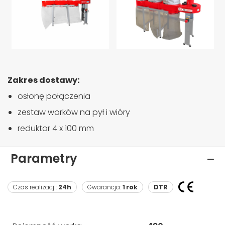
Zakres dostawy:
osłonę połączenia
zestaw worków na pył i wióry
reduktor 4 x 100 mm
Parametry
Czas realizacji:
24h
Gwarancja:
1 rok
DTR