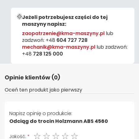
Jeżeli potrzebujesz części do tej
maszyny napisz:
zaopatrzenie@kma-maszyny.pl
lub
zadzwoń:
+48
604 727 728
mechanik@kma-maszyny.pl
lub zadzwoń:
+48
728 125 000
Opinie klientów (0)
Oceń ten produkt jako pierwszy
Napisz opinię o produkcie:
Odciąg do trocin Holzmann ABS 4560
1 gwiazdka
2 gwiazdki
3 gwiazdki
4 gwiazdki
5 gwiazdki
Jakość: