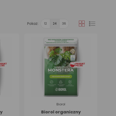
Pokaż:
12
24
36
Siatka
Lista
Biorol
ny
Biorol organiczny