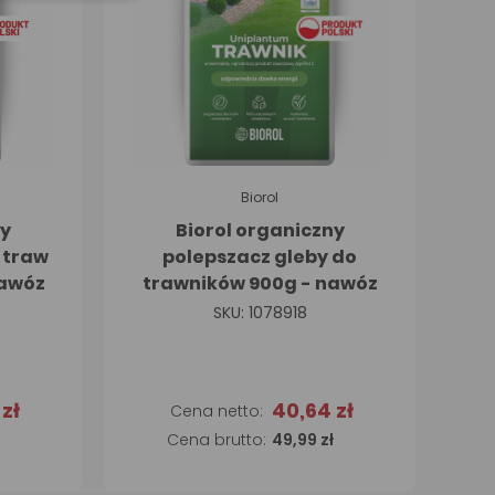
Biorol
ny
Biorol organiczny
 traw
polepszacz gleby do
nawóz
trawników 900g - nawóz
SKU: 1078918
zł
40,64 zł
a
Dodaj do koszyka
49,99 zł