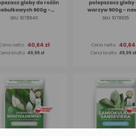
epszacz gleby do roślin
polepszacz gleby
cebulkowych 900g -
warzyw 900g - na
nawóz
SKU: 1078940
SKU: 1078925
40,64 zł
40,64 
Dodaj do koszyka
Dodaj do koszyk
49,99 zł
49,99 zł