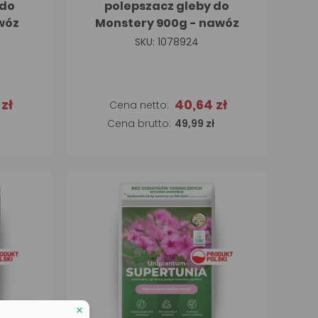
 do
polepszacz gleby do
wóz
Monstery 900g - nawóz
SKU: 1078924
zł
40,64 zł
a
Dodaj do koszyka
49,99 zł