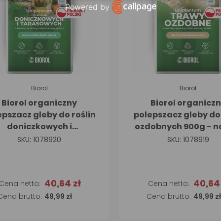
Powered by
Open link in new window
Biorol
Biorol
Biorol organiczny
Biorol organicz
epszacz gleby do roślin
polepszacz gleby do
doniczkowych i
ozdobnych 900g - 
asowych 900g - nawóz
SKU: 1078920
SKU: 1078919
40,64 zł
40,64 
Dodaj do koszyka
Dodaj do koszyk
49,99 zł
49,99 zł