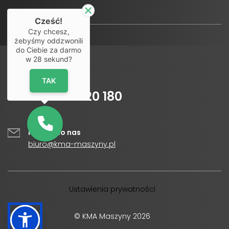
Cześć!
Czy chcesz,
żebyśmy oddzwonili
do Ciebie za darmo
w
28
sekund?
Infolinia
TAK
+48
500 120 180
Napisz do nas
biuro@kma-maszyny.pl
Ustawienia prywatności
© KMA Maszyny 2026