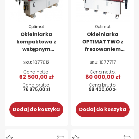
Optimat
Optimat
Okleiniarka
Okleiniarka
kompaktowa z
OPTIMAT TWO z
wstępnym
frezowaniem
frezowaniem
wstępnym i
SKU: 1077612
SKU: 1077717
OPTIMAT ONE
zarabianiem
cyklina
naroży
62 500,00 zł
80 000,00 zł
promieniowa,
cyklina płaska
76 875,00 zł
98 400,00 zł
(klejowa),
agregat polerki
Dodaj do koszyka
Dodaj do koszyka