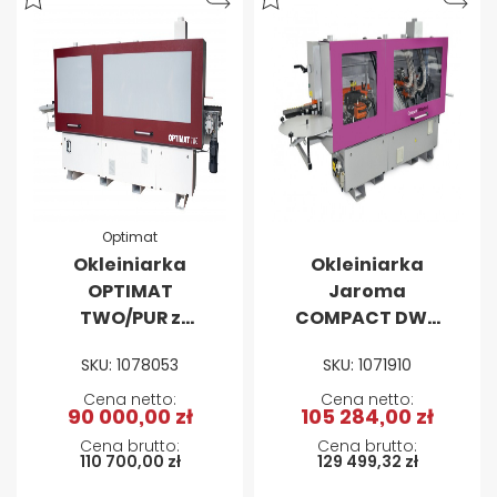
Optimat
Okleiniarka
Okleiniarka
OPTIMAT
Jaroma
TWO/PUR z
COMPACT DWN
frezowaniem
plus 2
SKU: 1078053
SKU: 1071910
wstępnym i
zarabianiem
90 000,00 zł
105 284,00 zł
naroży
110 700,00 zł
129 499,32 zł