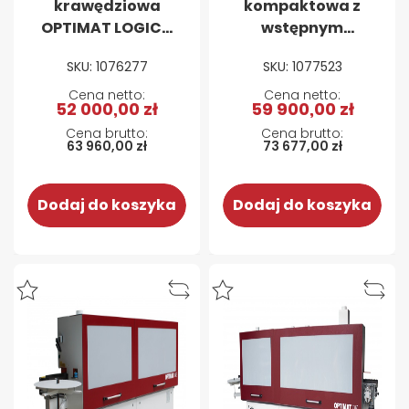
krawędziowa
kompaktowa z
OPTIMAT LOGICA
wstępnym
306 PRO ze
frezowaniem
SKU: 1076277
SKU: 1077523
wstępnym
OPTIMAT ONE
frezowaniem
cyklina, polerka
52 000,00 zł
59 900,00 zł
oraz dwiema
cyklinami
63 960,00 zł
73 677,00 zł
Dodaj do koszyka
Dodaj do koszyka