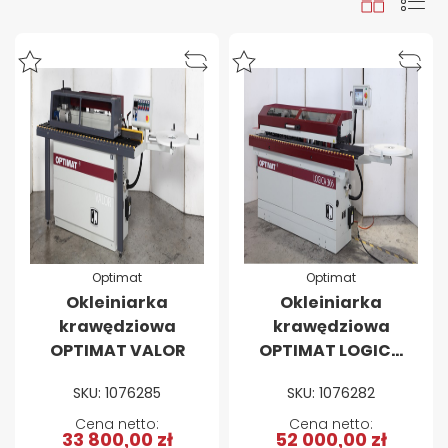
Siatka
Lista
Optimat
Optimat
Okleiniarka
Okleiniarka
krawędziowa
krawędziowa
OPTIMAT VALOR
OPTIMAT LOGICA
306 ze wstępnym
SKU: 1076285
SKU: 1076282
frezowaniem
33 800,00 zł
52 000,00 zł