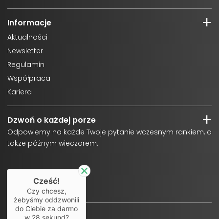
Informacje
Aktualności
Newsletter
Regulamin
Współpraca
Kariera
Dzwoń o każdej porze
Odpowiemy na każde Twoje pytanie wczesnym rankiem, a
także późnym wieczorem.
Cześć!
Czy chcesz,
żebyśmy oddzwonili
do Ciebie za darmo
w
28
sekund?