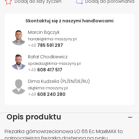
Dodaj do listy życzeń
Dodaj do porównania
Skontaktuj się z naszymi handlowcami
Marcin Bączyk
handel@kma-maszyny.pl
+48
785 591 297
Rafał Chodkiewicz
sprzedaz@kma-maszyny.pl
+48
608 417 517
Dima Kudzelia (PL/EN/DE/RU)
dk@kma-maszyny.pl
+48
608 240 280
Opis produktu
Frezarka górnowrzecionowa LO 65 Ec MaxiMAX to
najmocniejsza frezarka dostępna na rynku.