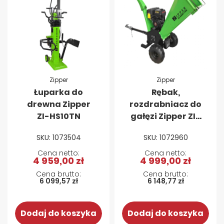
Zipper
Zipper
Łuparka do
Rębak,
drewna Zipper
rozdrabniacz do
ZI-HS10TN
gałęzi Zipper ZI-
HAEK11000
SKU: 1073504
SKU: 1072960
4 959,00 zł
4 999,00 zł
6 099,57 zł
6 148,77 zł
Dodaj do koszyka
Dodaj do koszyka