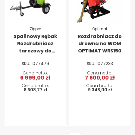
Zipper
Optimat
Spalinowy Rębak
Rozdrabniacz do
Rozdrabniacz
drewna na WOM
tarczowy do
OPTIMAT WRS150
gałęzi Zipper ZI-
SKU: 1077479
SKU: 1077233
HAEK15000
6 999,00 zł
7 600,00 zł
8 608,77 zł
9 348,00 zł