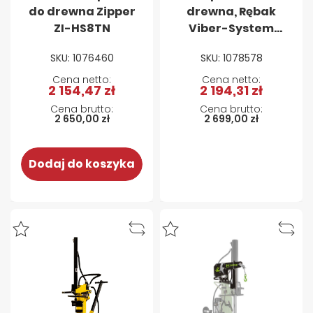
do drewna Zipper
drewna, Rębak
ZI-HS8TN
Viber-System
R10T – 10 ton
SKU: 1076460
SKU: 1078578
PIONOWA 230V
2 154,47 zł
2 194,31 zł
2 650,00 zł
2 699,00 zł
Dodaj do koszyka