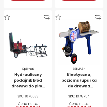
Optimat
BELMASH
Hydrauliczny
Kinetyczna,
podajnik kłód
pozioma łuparka
drewna do piło-
do drewna
łuparek OPTIMAT
BELMASH LSE-500
SKU: 1076633
SKU: 1078754
Titanium CLS12 i
- 20 ton, mocna
CLS20