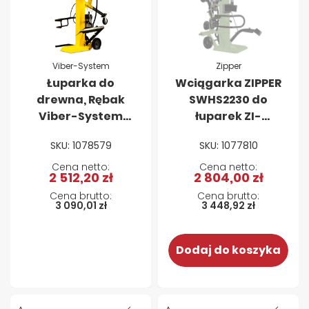
Viber-System
Zipper
Łuparka do
Wciągarka ZIPPER
drewna, Rębak
SWHS2230 do
Viber-System
łuparek ZI-
R12T – 12 ton
HS22EZ, ZI-
SKU: 1078579
SKU: 1077810
PIONOWA 400V
HS30EZ, ZI-HS30Z
2 512,20 zł
2 804,00 zł
3 090,01 zł
3 448,92 zł
Dodaj do koszyka