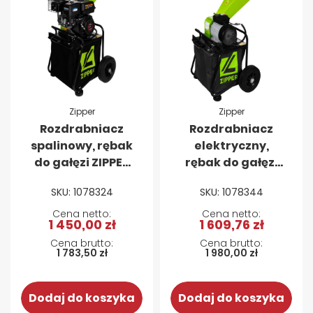
Zipper
Zipper
Rozdrabniacz
Rozdrabniacz
spalinowy, rębak
elektryczny,
do gałęzi ZIPPER
rębak do gałęzi
ZI-HAEK2120
ZIPPER ZI-
SKU: 1078324
SKU: 1078344
HAEK2800-230
1 450,00 zł
1 609,76 zł
1 783,50 zł
1 980,00 zł
Dodaj do koszyka
Dodaj do koszyka