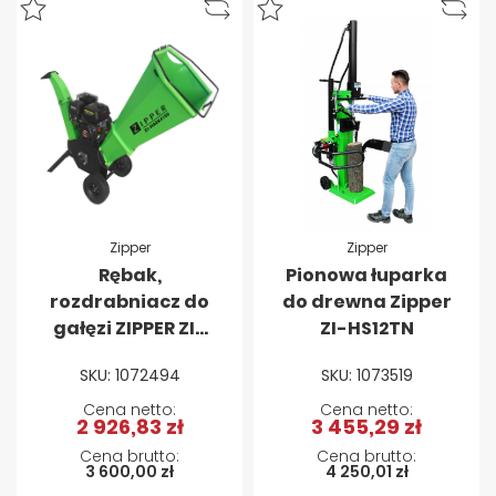
Zipper
Zipper
Rębak,
Pionowa łuparka
rozdrabniacz do
do drewna Zipper
gałęzi ZIPPER ZI-
ZI-HS12TN
HAEK4100
SKU: 1072494
SKU: 1073519
2 926,83 zł
3 455,29 zł
3 600,00 zł
4 250,01 zł