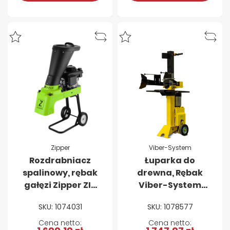
Zipper
Viber-System
Rozdrabniacz
Łuparka do
spalinowy, rębak
drewna, Rębak
gałęzi Zipper ZI-
Viber-System
HAEK4000
R8T – 8 ton
SKU: 1074031
SKU: 1078577
PIONOWA 230V