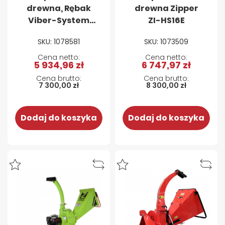
drewna, Rębak
drewna Zipper
Viber-System
ZI-HS16E
R30T – 30 ton
SKU: 1078581
SKU: 1073509
PIONOWA 400V
5 934,96 zł
6 747,97 zł
7 300,00 zł
8 300,00 zł
Dodaj do koszyka
Dodaj do koszyka