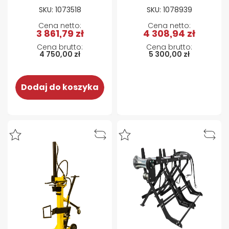
do drewna
SKU: 1073518
SKU: 1078939
BELMASH LSG-500
- 20 ton, mocna
3 861,79 zł
4 308,94 zł
4 750,00 zł
5 300,00 zł
Dodaj do koszyka