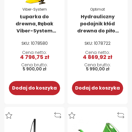
Viber-System
Optimat
Łuparka do
Hydrauliczny
drewna, Rębak
podajnik kłód
Viber-System
drewna do piło-
R20T – 20 ton
łuparek OPTIMAT
SKU: 1078580
SKU: 1078722
PIONOWA 400V
FOREST LINE,
FOREST LINE PRO
4 796,75 zł
4 869,92 zł
5 900,00 zł
5 990,00 zł
Dodaj do koszyka
Dodaj do koszyka