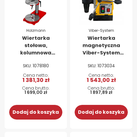
Holzmann
Viber-System
Wiertarka
Wiertarka
stołowa,
magnetyczna
kolumnowa
Viber-System
Holzmann
MB35
SKU: 1078180
SKU: 1073034
SB18B16VN
1 381,30 zł
1 543,00 zł
1 699,00 zł
1 897,89 zł
Dodaj do koszyka
Dodaj do koszyka