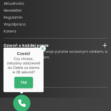
Aktualności
Newsletter
Regulamin
Współpraca
Kariera
Dzwoń o każdej porze
Odpowiemy na każde Twoje pytanie wczesnym rankiem, a
Cześć!
także późnym wieczorem.
Czy chcesz,
żebyśmy oddzwonili
do Ciebie za darmo
w
28
sekund?
TAK