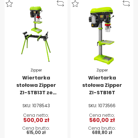
Zipper
Zipper
Wiertarka
Wiertarka
stołowa Zipper
stołowa Zipper
ZI-STB13T ze
ZI-STB16T
stołem roboczym
SKU: 1078543
SKU: 1073566
ZI-KSS1945
500,00 zł
560,00 zł
615,00 zł
688,80 zł