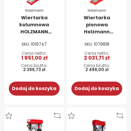
Holzmann
Holzmann
Wiertarka
Wiertarka
kolumnowa
pionowa
HOLZMANN
Holzmann
SB4116HN (400 V)
SB2516H (400 V)
SKU: 1019747
SKU: 1078818
1 951,00 zł
2 031,71 zł
2 399,73 zł
2 499,00 zł
Dodaj do koszyka
Dodaj do koszyka