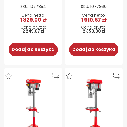
gwintownicy
SKU: 1077854
SKU: 1077860
GSM16E R11,
GSM30E R30
1 829,00 zł
1 910,57 zł
Holzmann GSMMS
2 249,67 zł
2 350,00 zł
Dodaj do koszyka
Dodaj do koszyka