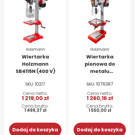
Holzmann
Holzmann
Wiertarka
Wiertarka
Holzmann
pionowa do
SB4115N (400 V)
metalu
Holzmann
SKU: 10217
SKU: 1076387
SB162VN
1 219,00 zł
1 260,16 zł
1 499,37 zł
1 550,00 zł
Dodaj do koszyka
Dodaj do koszyka