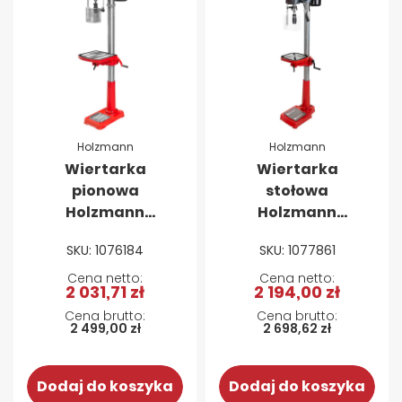
Holzmann
Holzmann
Wiertarka
Wiertarka
pionowa
stołowa
Holzmann
Holzmann
SB2516H (230 V)
SB203VH
SKU: 1076184
SKU: 1077861
2 031,71 zł
2 194,00 zł
2 499,00 zł
2 698,62 zł
Dodaj do koszyka
Dodaj do koszyka