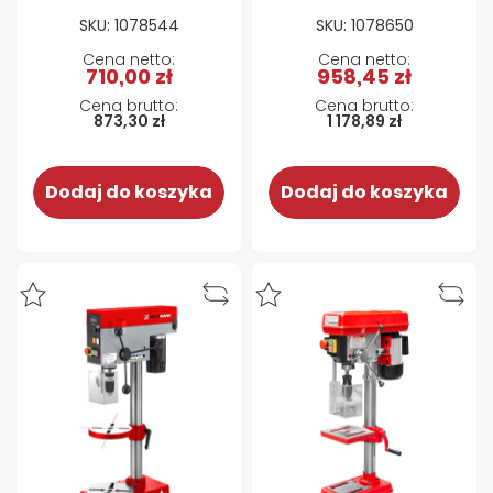
stołem roboczym
Proxxon TBM 220
SKU: 1078544
SKU: 1078650
ZI-KSS1945
710,00 zł
958,45 zł
873,30 zł
1 178,89 zł
Dodaj do koszyka
Dodaj do koszyka