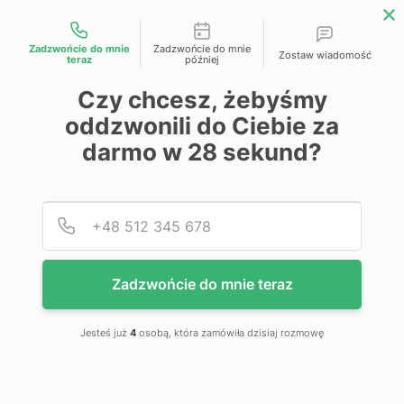
Możliwości kontaktu
Zadzwońcie do mnie
Zadzwońcie do mnie
Zostaw wiadomość
teraz
później
Narzędzia,
Czy chcesz, żebyśmy
oddzwonili do Ciebie za
materiały
darmo w
28
sekund?
eksploatacyjne i
Podaj
Numer
akcesoria
Zadzwońcie do mnie teraz
Jesteś już
4
osobą, która zamówiła dzisiaj rozmowę
Filtry