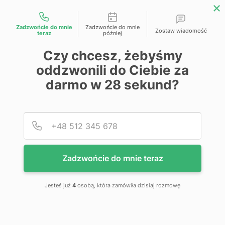
Możliwości kontaktu
Zadzwońcie do mnie
Zadzwońcie do mnie
Zostaw wiadomość
teraz
później
Czy chcesz, żebyśmy
oddzwonili do Ciebie za
darmo w
28
sekund?
Podaj
Numer
Zadzwońcie do mnie teraz
Jesteś już
4
osobą, która zamówiła dzisiaj rozmowę
Do szlifowania