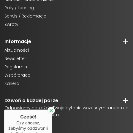
Raty / Leasing
Serwis / Reklamacje
Zwroty
Informacje
Aktualności
Newsletter
Regulamin
Współpraca
Kariera
Dzwoń o każdej porze
Odpowiemy na każde Twoje pytanie wczesnym rankiem, a
także późnym wieczorem.
Cześć!
Czy chcesz,
żebyśmy oddzwonili