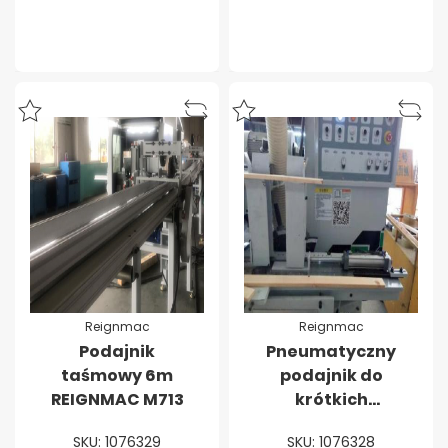
Reignmac
Reignmac
Podajnik
Pneumatyczny
taśmowy 6m
podajnik do
REIGNMAC M713
krótkich
elementów
SKU: 1076329
SKU: 1076328
REIGNMAC M712