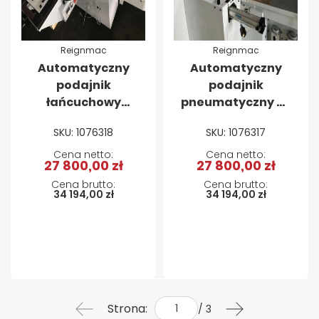
Reignmac
Reignmac
Automatyczny
Automatyczny
podajnik
podajnik
łańcuchowy
pneumatyczny ze
REIGNMAC M702
sztaplowaniem
SKU: 1076318
SKU: 1076317
Reignmac M701
27 800,00 zł
27 800,00 zł
34 194,00 zł
34 194,00 zł
Strona:
/ 3