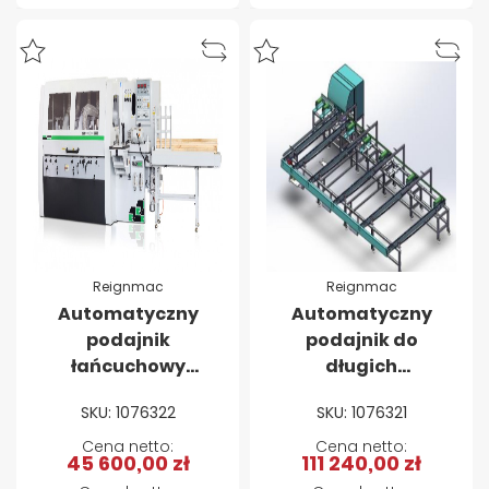
Reignmac
Reignmac
Automatyczny
Automatyczny
podajnik
podajnik do
łańcuchowy
długich
Reignmac M706
elementów w
SKU: 1076322
SKU: 1076321
kształcie litery L
REIGNMAC M705
45 600,00 zł
111 240,00 zł