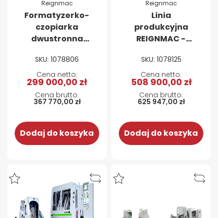
Reignmac
Reignmac
Formatyzerko-
Linia
czopiarka
produkcyjna
dwustronna
REIGNMAC -
Reignmac
Wielopiła RMS
SKU: 1078806
SKU: 1078125
RMD6030M
300 + strugarka
czterostronna
299 000,00 zł
508 900,00 zł
RMM 623ES
367 770,00 zł
625 947,00 zł
Dodaj do koszyka
Dodaj do koszyka