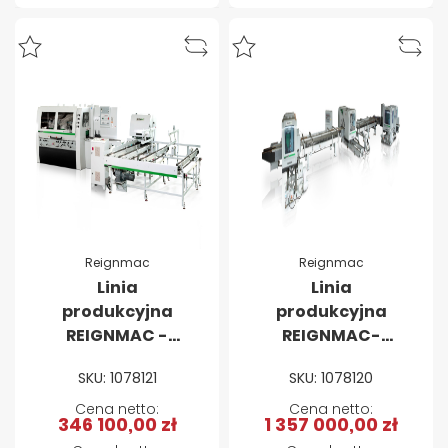
Reignmac
Reignmac
Linia
Linia
produkcyjna
produkcyjna
REIGNMAC -
REIGNMAC-
Strugaraka
Formatyzerko-
SKU: 1078121
SKU: 1078120
czterostronna
czopiarki
RMM 623 z 6-
dwustronne
346 100,00 zł
1 357 000,00 zł
metrowym,
6025M + 6025M +