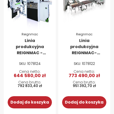
Reignmac
Reignmac
Linia
Linia
produkcyjna
produkcyjna
REIGNMAC -
REIGNMAC-
Strugarka
Formatyzerko-
SKU: 1078124
SKU: 1078122
czterostronna
czopiarki
RMM 626 +
dwustronne
644 580,00 zł
773 490,00 zł
Formatyzerko-
6025A + 6025A
czopiarka
792 833,40 zł
951 392,70 zł
dwustronna
RMD6025M
Dodaj do koszyka
Dodaj do koszyka