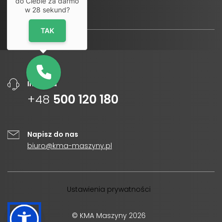
do Ciebie za darmo
w
28
sekund?
TAK
Infolinia
+48
500 120 180
Napisz do nas
biuro@kma-maszyny.pl
Ustawienia prywatności
© KMA Maszyny 2026