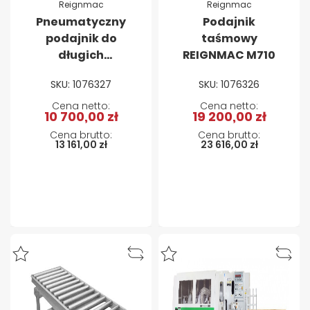
Reignmac
Reignmac
Pneumatyczny
Podajnik
podajnik do
taśmowy
długich
REIGNMAC M710
elementów
SKU: 1076327
SKU: 1076326
REIGNMAC M711
10 700,00 zł
19 200,00 zł
13 161,00 zł
23 616,00 zł