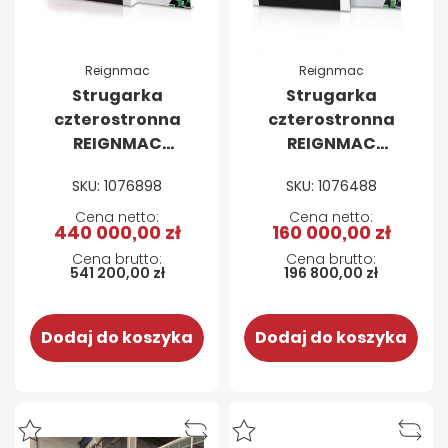
Reignmac
Reignmac
Strugarka
Strugarka
czterostronna
czterostronna
REIGNMAC
REIGNMAC
RMM723RU posuw
RMM426
SKU: 1076898
SKU: 1076488
`45
440 000,00 zł
160 000,00 zł
541 200,00 zł
196 800,00 zł
Dodaj do koszyka
Dodaj do koszyka