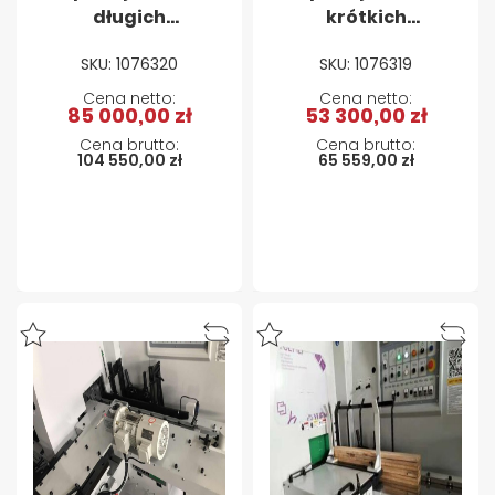
długich
krótkich
elementów w
elementów w
SKU: 1076320
SKU: 1076319
kształcie litery L
kształcie litery L
REIGNMAC M704
REIGNMAC M703
85 000,00 zł
53 300,00 zł
104 550,00 zł
65 559,00 zł