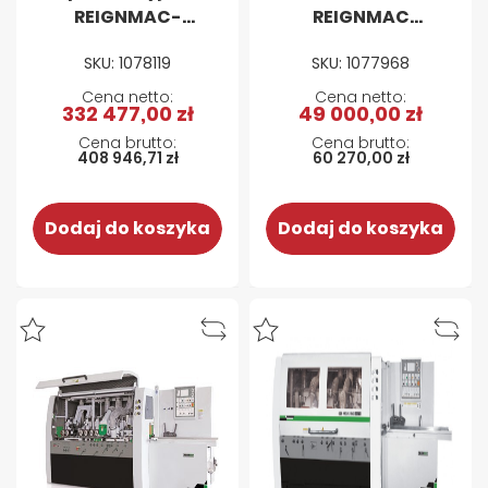
REIGNMAC-
REIGNMAC
Formatyzerko-
RMM523U -
SKU: 1078119
SKU: 1077968
czopiarka 6025M
używana, stan
z
bdb, 2017
332 477,00 zł
49 000,00 zł
automatycznym
stołem
408 946,71 zł
60 270,00 zł
podawczym D401
Dodaj do koszyka
Dodaj do koszyka