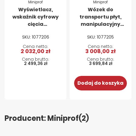
Miniprof
Miniprof
Wyświetlacz,
Wózek do
wskaźnik cyfrowy
transportu płyt,
cięcia
manipulacyjny
równoległego,
Miniprof LIFTER
SKU: 1077206
SKU: 1077205
prawa strona
2 032,00 zł
3 008,00 zł
2 499,36 zł
3 699,84 zł
Dodaj do koszyka
Producent: Miniprof
(2)